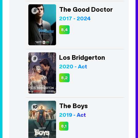
The Good Doctor
8
2017 - 2024
8,4
Los Bridgerton
9
2020 - Act
8,2
The Boys
10
2019 - Act
8,1