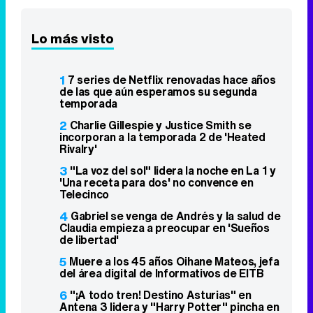
Lo más visto
1
7 series de Netflix renovadas hace años
de las que aún esperamos su segunda
temporada
2
Charlie Gillespie y Justice Smith se
incorporan a la temporada 2 de 'Heated
Rivalry'
3
"La voz del sol" lidera la noche en La 1 y
'Una receta para dos' no convence en
Telecinco
4
Gabriel se venga de Andrés y la salud de
Claudia empieza a preocupar en 'Sueños
de libertad'
5
Muere a los 45 años Oihane Mateos, jefa
del área digital de Informativos de EITB
6
"¡A todo tren! Destino Asturias" en
Antena 3 lidera y "Harry Potter" pincha en