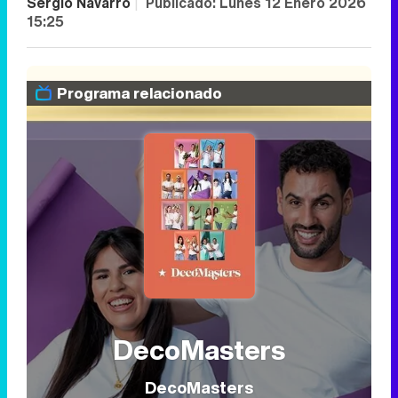
Sergio Navarro
|
Publicado:
Lunes 12 Enero 2026
15:25
Programa relacionado
DecoMasters
DecoMasters