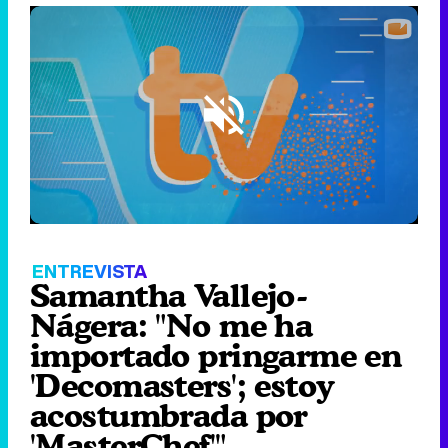
Loaded
:
20.69%
/
Unmute
ENTREVISTA
Samantha Vallejo-
Nágera: "No me ha
importado pringarme en
'Decomasters'; estoy
acostumbrada por
'MasterChef'"