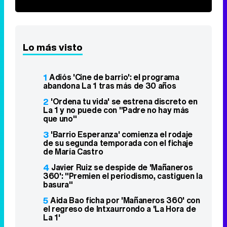
que uno"
3
'Barrio Esperanza' comienza el rodaje
de su segunda temporada con el fichaje
de María Castro
4
Javier Ruiz se despide de 'Mañaneros
360': "Premien el periodismo, castiguen la
basura"
5
Aida Bao ficha por 'Mañaneros 360' con
el regreso de Intxaurrondo a 'La Hora de
La 1'
6
Mario Cimarro pide trabajo pero rechaza
los realities: "Necesito trabajar como
actor"
7
'Mediaset Infinity' tiene los días
contados: MFE la absorberá en una gran
plataforma europea
8
RTVE reorganiza sus corresponsalías:
Lara Siscar irá a Roma y Begoña Alegría a
Lisboa
9
'The Big Bang Theory' en Neox ocupa