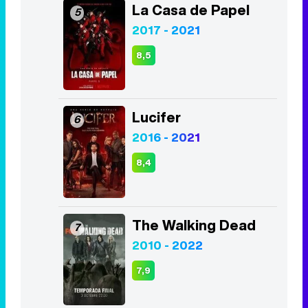
8,4
The Walking Dead
7
2010 - 2022
7,9
The Good Doctor
8
2017 - 2024
8,4
Los Bridgerton
9