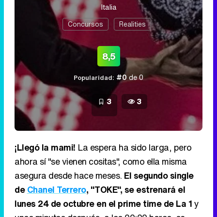
¡Llegó la mami!
La espera ha sido larga, pero
ahora sí "se vienen cositas", como ella misma
asegura desde hace meses.
El segundo single
de
Chanel Terrero
, "TOKE", se estrenará el
lunes 24 de octubre en el prime time de La 1
y
unos minutos después, a las 00:00 horas, se
publicará en todas las plataformas.
Para ir calentando la espera del lanzamiento de
este tema, que ha sido elegido como
el himno
de la Selección Española para el Mundial de
Qatar 2022
, Televisión Española ha comenzado
a promocionarlo a través de pequeñas piezas.