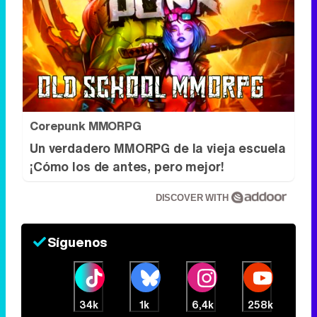
¡Cómo los de antes, pero mejor!
DISCOVER WITH
Síguenos
34k
1k
6,4k
258k
Lo más visto
1
Adiós 'Cine de barrio': el programa
abandona La 1 tras más de 30 años
2
'Ordena tu vida' se estrena discreto en
La 1 y no puede con "Padre no hay más