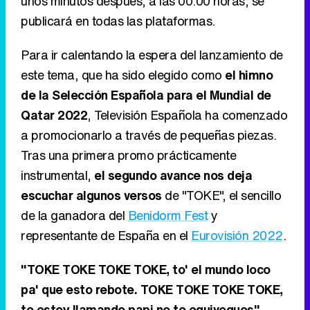
Tras una primera promo prácticamente
instrumental,
el segundo avance nos deja
escuchar algunos versos
de "TOKE", el sencillo
de la ganadora del
Benidorm Fest
y
representante de España en el
Eurovisión 2022
.
"TOKE TOKE TOKE TOKE, to' el mundo loco
pa' que esto rebote. TOKE TOKE TOKE TOKE,
te estoy llamando papi no te equivoques"
.
Esta es la estrofa que podemos disfrutar en este
clip que deja claro que el tema mezcla los ritmos
urbanos con su esencia latina. Además,
se ha
desvelado la
portada del single
que muestra a
Chanel dentro de un coche con un extravagante
atuendo: un corsé de palabra de honor y unos
pantalones con un Sacred Heart enorme.