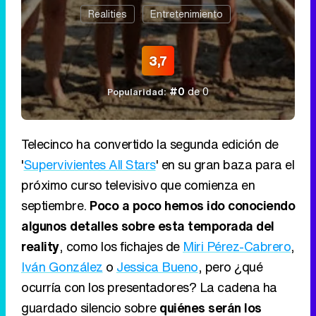
Realities
Entretenimiento
3,7
#0
de 0
Popularidad:
Telecinco ha convertido la segunda edición de
'
Supervivientes All Stars
' en su gran baza para el
próximo curso televisivo que comienza en
septiembre.
Poco a poco hemos ido conociendo
algunos detalles sobre esta temporada del
reality
, como los fichajes de
Miri Pérez-Cabrero
,
Iván González
o
Jessica Bueno
, pero ¿qué
ocurría con los presentadores? La cadena ha
guardado silencio sobre
quiénes serán los