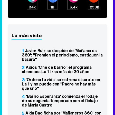
34k
1k
6,4k
258k
Lo más visto
1
Javier Ruiz se despide de 'Mañaneros
360': "Premien el periodismo, castiguen la
basura"
2
Adiós 'Cine de barrio': el programa
abandona La 1 tras más de 30 años
3
'Ordena tu vida' se estrena discreto en
La 1 y no puede con "Padre no hay más
que uno"
4
'Barrio Esperanza' comienza el rodaje
de su segunda temporada con el fichaje
de María Castro
5
Aida Bao ficha por 'Mañaneros 360' con