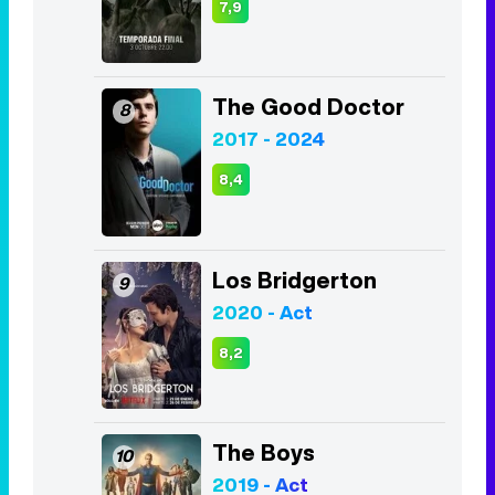
7,9
The Good Doctor
8
2017 - 2024
8,4
Los Bridgerton
9
2020 - Act
8,2
The Boys
10
2019 - Act