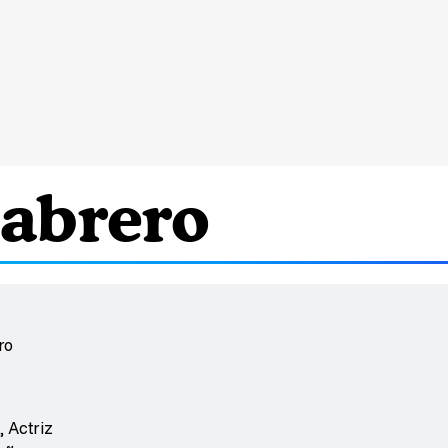
Cabrero
ro
 Actriz