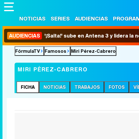
NOTICIAS
SERIES
AUDIENCIAS
PROGRA
AUDIENCIAS
'¡Salta!' sube en Antena 3 y lidera la
FórmulaTV
Famosos
Miri Pérez-Cabrero
MIRI PÉREZ-CABRERO
FICHA
NOTICIAS
TRABAJOS
FOTOS
V