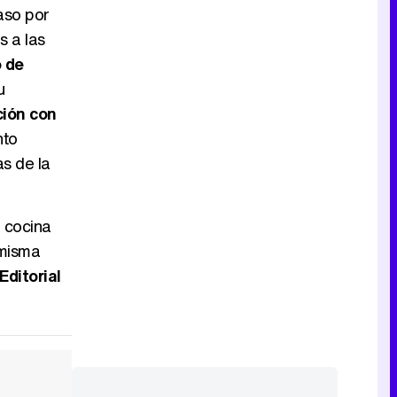
aso por
s a las
o de
Tráiler de la tercera temporada de 'The Walking Dead: Dead City' de AMC+
u
ción con
nto
s de la
Canción ganadora de Eurovisión 2026: DARA con "Bangaranga" por Bulgaria
a cocina
 misma
Editorial