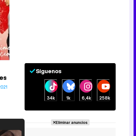
Síguenos
es
2021
34k
1k
6,4k
258k
Eliminar anuncios