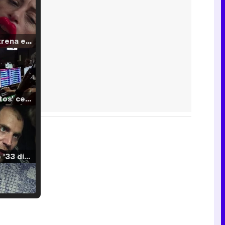
Filmin estrena el tráiler de 'Millennial Mal', su nueva comedia universitaria de la mano de Lorena Iglesias
'120 Minutos' celebra sus 2.000 programas en Telemadrid con un vídeo del día a día en la redacción
Tráiler de '33 días', la nueva serie de Atresplayer con Julián Villagrán y José Manuel Poga
Tráiler en catalán de 'Ravalear', la nueva serie de HBO Max sobre los fondos buitre