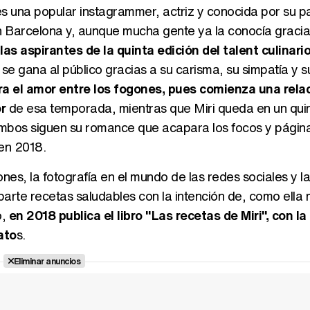
 una popular instagrammer, actriz y conocida por su p
n Barcelona y, aunque mucha gente ya la conocía gracia
las aspirantes de la quinta edición del talent culinari
e gana al público gracias a su carisma, su simpatía y s
a el amor entre los fogones, pues comienza una rela
r
de esa temporada, mientras que Miri queda en un qui
 ambos siguen su romance que acapara los focos y página
en 2018.
nes, la fotografía en el mundo de las redes sociales y l
parte recetas saludables con la intención de, como ella
o,
en 2018 publica el libro "Las recetas de Miri", con la 
ato
s.
Eliminar anuncios