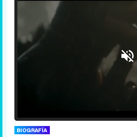
Loaded
:
25.30%
/
Unmute
BIOGRAFÍA