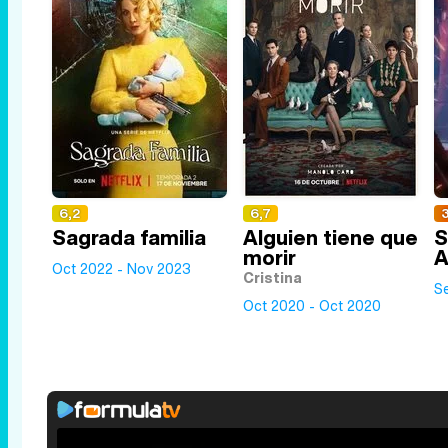
6,2
6,7
3
Sagrada familia
Alguien tiene que
S
morir
A
Oct 2022 - Nov 2023
Cristina
S
Oct 2020 - Oct 2020