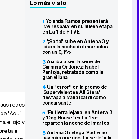
Lo más visto
1
Yolanda Ramos presentará
'Me resbala' en su nueva etapa
en La 1 de RTVE
2
'¡Salta!' sube en Antena 3 y
lidera la noche del miércoles
con un 9,1%
3
Así iba a ser la serie de
Carmina Ordóñez: Isabel
Pantoja, retratada como la
gran villana
4
Un "error" en la promo de
'Supervivientes All Stars'
destapa a Ivana Icardi como
concursante
 sus redes
5
'En tierra lejana' en Antena 3
de 'Aquí
y 'Dog House' en La 1 se
ha el ojo y
reparten la noche del martes
preta a
6
Antena 3 relega 'Padre no
hay más que uno. La serie' a la