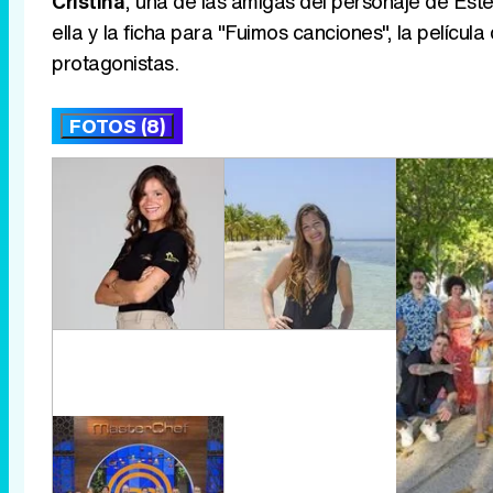
Cristina
, una de las amigas del personaje de Est
ella y la ficha para "Fuimos canciones", la pelíc
protagonistas.
FOTOS (8)