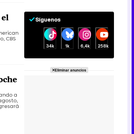
 el
Síguenos
American
go, CBS
34k
1k
6,4k
258k
Eliminar anuncios
noche
vando a
agosto,
egresará