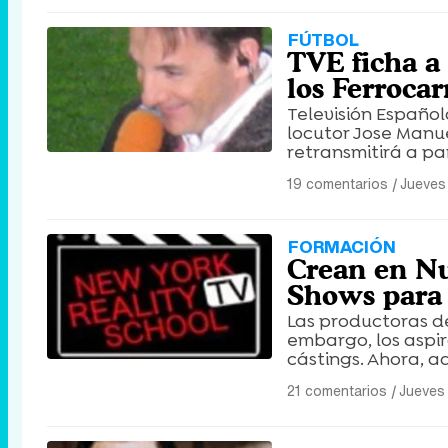
FÚTBOL
TVE ficha a
los Ferrocar
Televisión Española
locutor Jose Manue
retransmitirá a pa
19 comentarios
|
Jueves 
FORMACIÓN
Crean en Nu
Shows para 
Las productoras de
embargo, los aspi
cástings. Ahora, 
21 comentarios
|
Jueves 