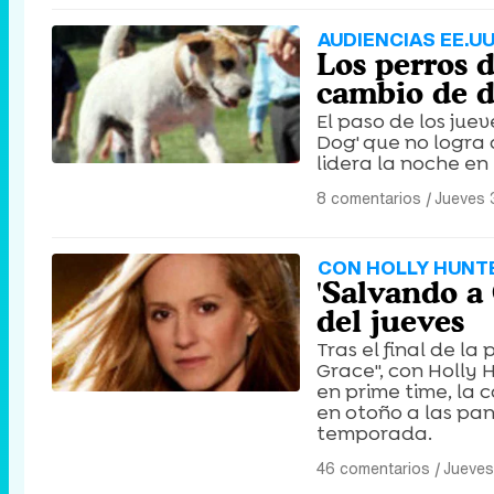
AUDIENCIAS EE.UU
Los perros 
cambio de d
El paso de los jue
Dog' que no logra 
lidera la noche en 
8 comentarios
|
Jueves 
CON HOLLY HUNT
'Salvando a 
del jueves
Tras el final de l
Grace'', con Holly
en prime time, la 
en otoño a las pa
temporada.
46 comentarios
|
Jueves