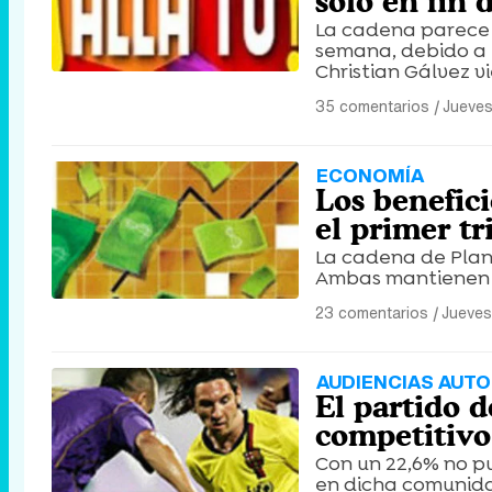
sólo en fin
La cadena parece q
semana, debido a l
Christian Gálvez v
35 comentarios
|
Jueves
ECONOMÍA
Los benefic
el primer tr
La cadena de Plan
Ambas mantienen b
23 comentarios
|
Jueves
AUDIENCIAS AUTO
El partido d
competitivo
Con un 22,6% no p
en dicha comunidad