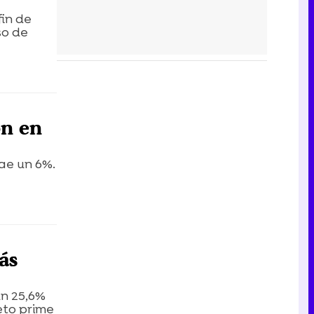
fin de
so de
on en
ae un 6%.
ás
un 25,6%
eto prime