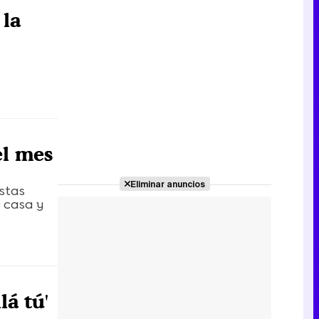
 la
el mes
Eliminar anuncios
stas
a casa y
lá tú'