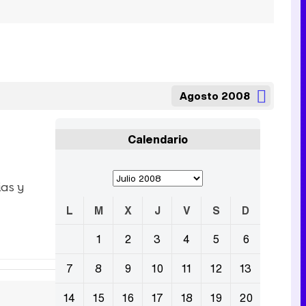
Agosto 2008
Calendario
as y
L
M
X
J
V
S
D
1
2
3
4
5
6
7
8
9
10
11
12
13
14
15
16
17
18
19
20