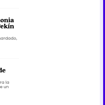
monia
Pekín
uardado,
de
ra la
de un