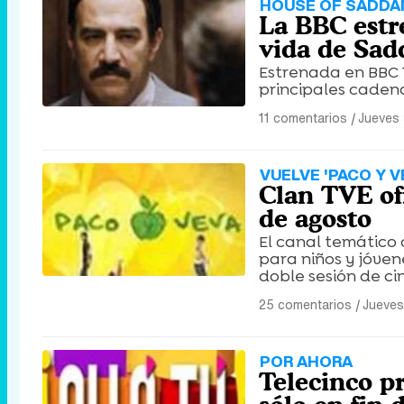
HOUSE OF SADD
La BBC estr
vida de Sa
Estrenada en BBC 
principales cadena
11 comentarios
|
Jueves 
VUELVE 'PACO Y V
Clan TVE of
de agosto
El canal temático 
para niños y jóven
doble sesión de ci
25 comentarios
|
Jueves
POR AHORA
Telecinco p