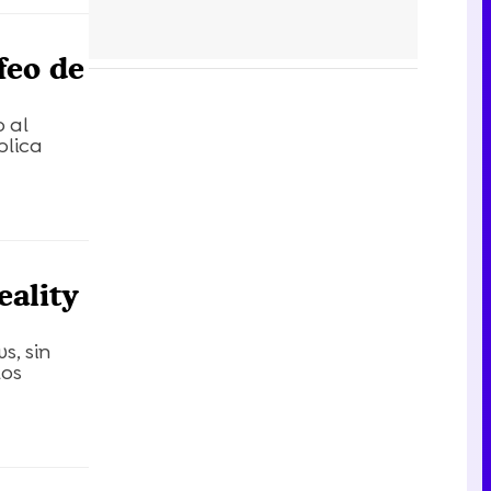
feo de
o al
blica
eality
s, sin
los