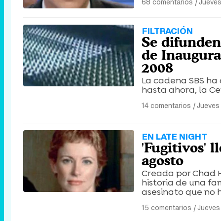
68 comentarios
|
Jueves
FILTRACIÓN
Se difunden
de Inaugura
2008
La cadena SBS ha 
hasta ahora, la C
14 comentarios
|
Jueves 
EN LATE NIGHT
'Fugitivos' 
agosto
Creada por Chad Ho
historia de una fa
asesinato que no 
15 comentarios
|
Jueves 