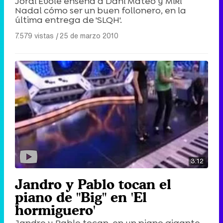
Jordi Evole enseña a Dani Mateo y Miki
Nadal cómo ser un buen follonero, en la
última entrega de 'SLQH'.
7.579 vistas
|
25 de marzo 2010
3:12
Jandro y Pablo tocan el
piano de "Big" en 'El
hormiguero'
Jandro y Pablo tocan, en un piano gigante,