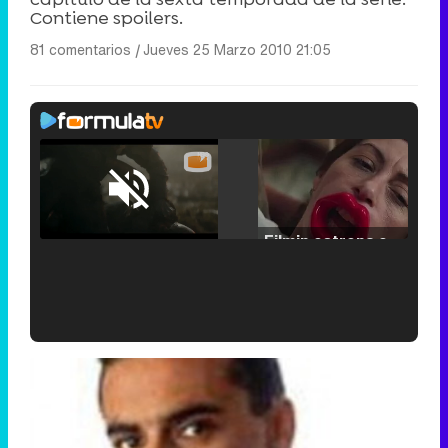
Contiene spoilers.
81 comentarios
|
Jueves 25 Marzo 2010 21:05
Loaded
:
25.30%
/
Unmute
Filmin estrena el tráiler de 'Millennial Mal', su nueva comedia universitaria de la mano de Lorena Iglesias
'120 Minutos' celebra sus 2.000 programas en Telemadrid con un vídeo del día a día en la redacción