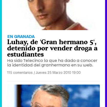
Tráiler de '33 días', la nueva serie de Atresplayer con Julián Villagrán y José Manuel Poga
Tráiler en catalán de 'Ravalear', la nueva serie de HBO Max sobre los fondos buitre
EN GRANADA
Luhay, de 'Gran hermano 5',
detenido por vender droga a
estudiantes
Ha sido Telecinco la que ha dado a conocer
Tráiler de la tercera temporada de 'The Walking Dead: Dead City' de AMC+
la identidad del granhermano en su web.
115 comentarios
|
Jueves 25 Marzo 2010 19:00
Canción ganadora de Eurovisión 2026: DARA con "Bangaranga" por Bulgaria