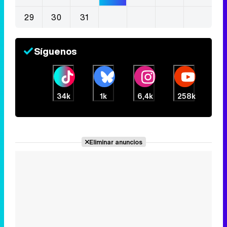
29
30
31
Síguenos
34k
1k
6,4k
258k
Eliminar anuncios