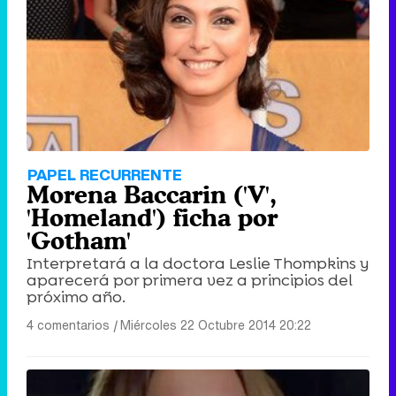
Tráiler de '33 días', la nueva serie de Atresplayer con Julián Villagrán y José Manuel Poga
Tráiler en catalán de 'Ravalear', la nueva serie de HBO Max sobre los fondos buitre
PAPEL RECURRENTE
Morena Baccarin ('V',
'Homeland') ficha por
'Gotham'
Interpretará a la doctora Leslie Thompkins y
Tráiler de la tercera temporada de 'The Walking Dead: Dead City' de AMC+
aparecerá por primera vez a principios del
próximo año.
4 comentarios
|
Miércoles 22 Octubre 2014 20:22
Canción ganadora de Eurovisión 2026: DARA con "Bangaranga" por Bulgaria