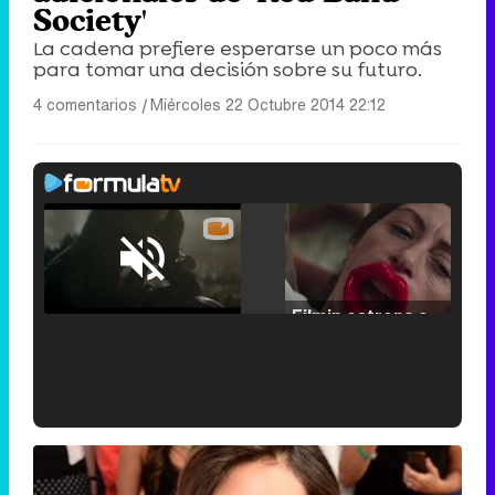
Society'
La cadena prefiere esperarse un poco más
para tomar una decisión sobre su futuro.
4 comentarios
|
Miércoles 22 Octubre 2014 22:12
Loaded
:
25.30%
/
Unmute
Filmin estrena el tráiler de 'Millennial Mal', su nueva comedia universitaria de la mano de Lorena Iglesias
'120 Minutos' celebra sus 2.000 programas en Telemadrid con un vídeo del día a día en la redacción