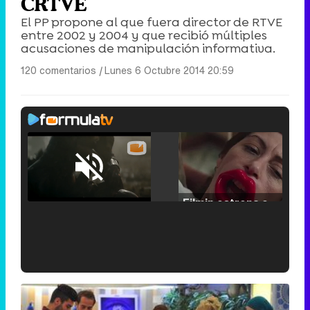
CRTVE
El PP propone al que fuera director de RTVE
entre 2002 y 2004 y que recibió múltiples
acusaciones de manipulación informativa.
120 comentarios
|
Lunes 6 Octubre 2014 20:59
Loaded
:
25.30%
/
Unmute
Filmin estrena el tráiler de 'Millennial Mal', su nueva comedia universitaria de la mano de Lorena Iglesias
'120 Minutos' celebra sus 2.000 programas en Telemadrid con un vídeo del día a día en la redacción