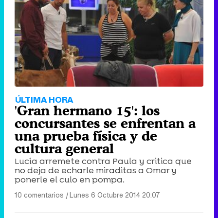
Tráiler de '33 días', la nueva serie de Atresplayer con Julián Villagrán y José Manuel Poga
Tráiler en catalán de 'Ravalear', la nueva serie de HBO Max sobre los fondos buitre
ÚLTIMA HORA
'Gran hermano 15': los
concursantes se enfrentan a
una prueba física y de
cultura general
Tráiler de la tercera temporada de 'The Walking Dead: Dead City' de AMC+
Lucía arremete contra Paula y critica que
no deja de echarle miraditas a Omar y
ponerle el culo en pompa.
10 comentarios
|
Lunes 6 Octubre 2014 20:07
Canción ganadora de Eurovisión 2026: DARA con "Bangaranga" por Bulgaria