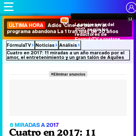
11
La mejor serie del
ÚLTIMA HORA
Adiós 'Cine de barrio': el
2017, según los
programa abandona La 1 tras más de 30 años
redactores de
FormulaTV y rostros
televisivos
FórmulaTV
Noticias
Análisis
Cuatro en 2017: 11 miradas a un año marcado por el
amor, el entretenimiento y un gran talón de Aquiles
Eliminar anuncios
6 MIRADAS A 2017
Cuatro en 2017: 11