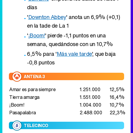
días
'
Downton Abbey
' anota un 6,9% (+0,1)
en la tade de La 1
'
¡Boom!
' pierde -1,1 puntos en una
semana, quedándose con un 10,7%
6,5% para '
Más vale tarde
', que baja
-0,8 puntos
ANTENA 3
Amar es para siempre
1.251.000
12,5%
Tierra amarga
1.551.000
16,4%
¡Boom!
1.004.000
10,7%
Pasapalabra
2.488.000
22,3%
TELECINCO