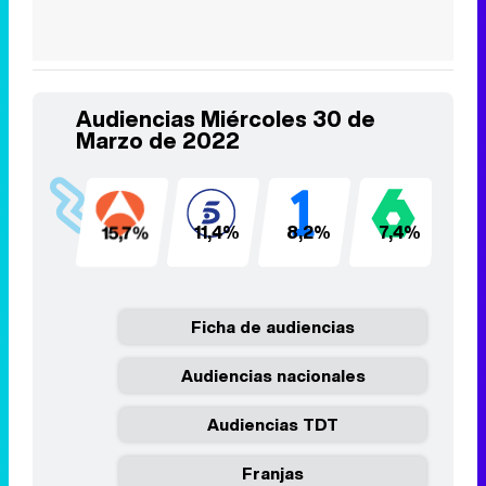
Audiencias Miércoles 30 de
Marzo de 2022
15,7%
11,4%
8,2%
7,4%
5
Ficha de audiencias
Audiencias nacionales
Audiencias TDT
Franjas