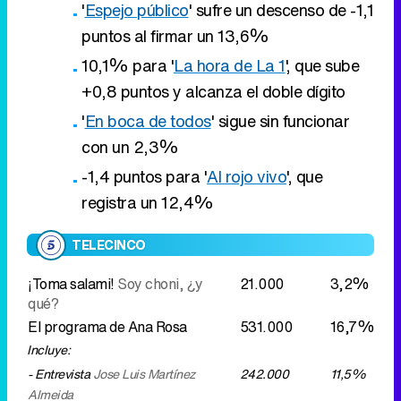
'
Espejo público
' sufre un descenso de -1,1
puntos al firmar un 13,6%
10,1% para '
La hora de La 1
', que sube
+0,8 puntos y alcanza el doble dígito
'
En boca de todos
' sigue sin funcionar
con un 2,3%
-1,4 puntos para '
Al rojo vivo
', que
registra un 12,4%
TELECINCO
¡Toma salami!
Soy choni, ¿y
21.000
3,2%
qué?
El programa de Ana Rosa
531.000
16,7%
Incluye:
- Entrevista
Jose Luis Martínez
242.000
11,5%
Almeida