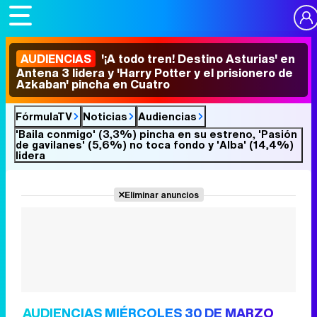
AUDIENCIAS
'¡A todo tren! Destino Asturias' en
Antena 3 lidera y 'Harry Potter y el prisionero de
Azkaban' pincha en Cuatro
FórmulaTV
Noticias
Audiencias
'Baila conmigo' (3,3%) pincha en su estreno, 'Pasión
de gavilanes' (5,6%) no toca fondo y 'Alba' (14,4%)
lidera
Eliminar anuncios
AUDIENCIAS MIÉRCOLES 30 DE MARZO