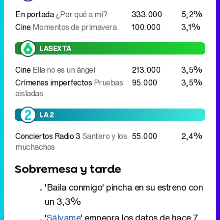
En portada
¿Por qué a mí?
333.000
5,2%
Cine
Momentos de primavera
100.000
3,1%
LASEXTA
Cine
Ella no es un ángel
213.000
3,5%
Crímenes imperfectos
Pruebas
95.000
3,5%
aisladas
LA 2
Conciertos Radio 3
Santero y los
55.000
2,4%
muchachos
Sobremesa y tarde
'Baila conmigo' pincha en su estreno con
un 3,3%
'
Sálvame
' empeora los datos de hace 7