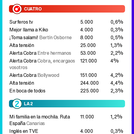
CUATRO
Surferos tv
5.000
0,6%
Mejor llama a Kiko
4.000
0,3%
¡Toma salami!
Bertín Osborne
8.000
0,5%
Alta tensión
25.000
1,3%
Alerta Cobra
Entre hermanos
53.000
2,2%
Alerta Cobra
Cobra, encargaos
121.000
4%
vosotros
Alerta Cobra
Bollywood
151.000
4,2%
Alta tensión
244.000
4,4%
En boca de todos
225.000
2,3%
LA 2
Mi familia en la mochila. Ruta
11.000
1,2%
España
Canarias
Inglés en TVE
4.000
0,3%