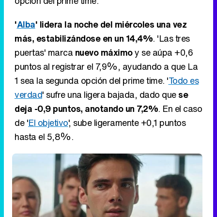
opción del prime time.
'
Alba
' lidera la noche del miércoles una vez
más, estabilizándose en un 14,4%
. 'Las tres
puertas' marca
nuevo máximo
y se aúpa +0,6
puntos al registrar el 7,9%, ayudando a que La
1 sea la segunda opción del prime time. '
Todo es
verdad
' sufre una ligera bajada, dado que
se
deja -0,9 puntos, anotando un 7,2%
. En el caso
de '
El objetivo
', sube ligeramente +0,1 puntos
hasta el 5,8%.