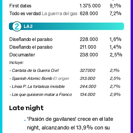
First dates
1.375.000
9,1%
Todo es verdad
La guerra del gas
628.000
7,2%
LA 2
Diseñando el paraíso
228.000
1,6%
Diseñando el paraíso
211.000
1,4%
Documaster
238.000
2,5%
Incluye:
- Cantata de la Guerra Civil
327.000
2,1%
- Spanish Atomic Bomb
El origen
313.000
2,5%
- Línea P: La fortaleza invisible
244.000
2,7%
- Los que quisieron matar a Franco
134.000
2,9%
Late night
'Pasión de gavilanes' crece en el late
night, alcanzando el 13,9% con su