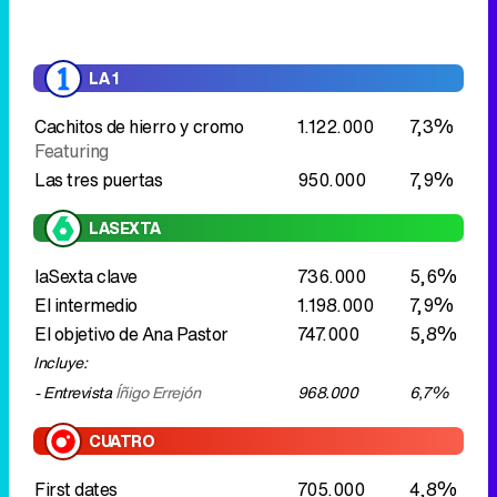
LA 1
Cachitos de hierro y cromo
1.122.000
7,3%
Featuring
Las tres puertas
950.000
7,9%
LASEXTA
laSexta clave
736.000
5,6%
El intermedio
1.198.000
7,9%
El objetivo de Ana Pastor
747.000
5,8%
Incluye:
- Entrevista
Íñigo Errejón
968.000
6,7%
CUATRO
First dates
705.000
4,8%