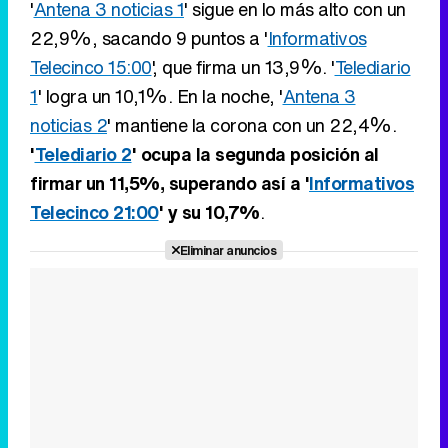
'
Telediario 2
' ocupa la segunda posición al
firmar un 11,5%, superando así a '
Informativos
Telecinco 21:00
' y su 10,7%
.
Tráiler en catalán de 'Ravalear', la nueva serie de HBO Max sobre los fondos buitre
Eliminar anuncios
Tráiler de la tercera temporada de 'The Walking Dead: Dead City' de AMC+
Canción ganadora de Eurovisión 2026: DARA con "Bangaranga" por Bulgaria