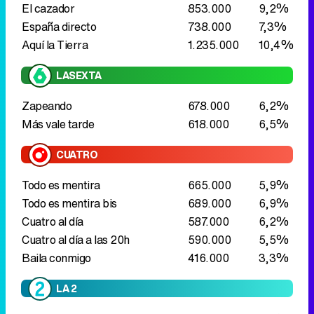
El cazador
853.000
9,2%
España directo
738.000
7,3%
Aquí la Tierra
1.235.000
10,4%
LASEXTA
Zapeando
678.000
6,2%
Más vale tarde
618.000
6,5%
CUATRO
Todo es mentira
665.000
5,9%
Todo es mentira bis
689.000
6,9%
Cuatro al día
587.000
6,2%
Cuatro al día a las 20h
590.000
5,5%
Baila conmigo
416.000
3,3%
LA 2