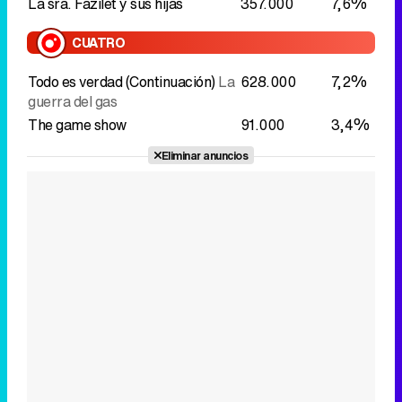
La sra. Fazilet y sus hijas
357.000
7,6%
CUATRO
Todo es verdad (Continuación)
La
628.000
7,2%
guerra del gas
The game show
91.000
3,4%
Eliminar anuncios