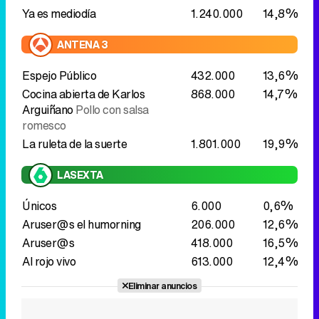
Ya es mediodía
1.240.000
14,8%
ANTENA 3
Espejo Público
432.000
13,6%
Cocina abierta de Karlos
868.000
14,7%
Arguiñano
Pollo con salsa
romesco
La ruleta de la suerte
1.801.000
19,9%
LASEXTA
Únicos
6.000
0,6%
Aruser@s el humorning
206.000
12,6%
Aruser@s
418.000
16,5%
Al rojo vivo
613.000
12,4%
Eliminar anuncios