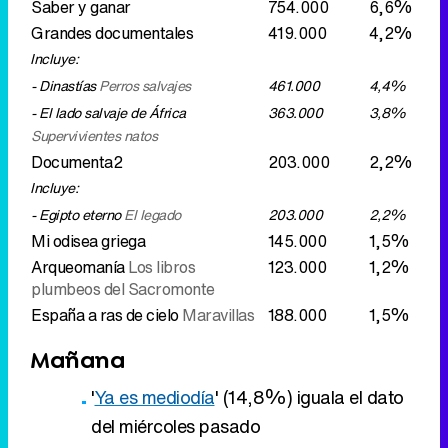
Saber y ganar
754.000
6,6%
Grandes documentales
419.000
4,2%
Incluye:
- Dinastías
Perros salvajes
461.000
4,4%
- El lado salvaje de África
363.000
3,8%
Supervivientes natos
Documenta2
203.000
2,2%
Incluye:
- Egipto eterno
El legado
203.000
2,2%
Mi odisea griega
145.000
1,5%
Arqueomanía
Los libros
123.000
1,2%
plumbeos del Sacromonte
España a ras de cielo
Maravillas
188.000
1,5%
Mañana
'
Ya es mediodía
' (14,8%) iguala el dato
del miércoles pasado