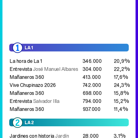
LA 1
La hora de La 1
346.000
20,9%
Entrevista
José Manuel Albares
304.000
22,2%
Mañaneros 360
413.000
17,6%
Vive Chupinazo 2026
742.000
24,3%
Mañaneros 360
698.000
15,8%
Entrevista
Salvador Illa
794.000
15,2%
Mañaneros 360
937.000
11,4%
LA 2
Jardines con historia
Jardín
28.000
3,1%