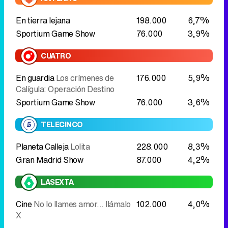
En tierra lejana
198.000
6,7%
Sportium Game Show
76.000
3,9%
CUATRO
En guardia
Los crímenes de
176.000
5,9%
Calígula: Operación Destino
Sportium Game Show
76.000
3,6%
TELECINCO
Planeta Calleja
Lolita
228.000
8,3%
Gran Madrid Show
87.000
4,2%
LASEXTA
Cine
No lo llames amor... llámalo
102.000
4,0%
X