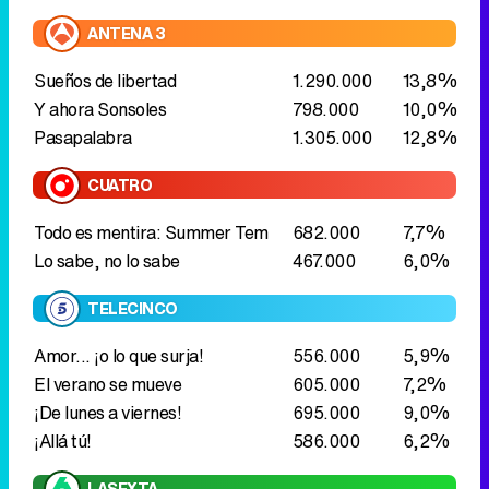
ANTENA 3
Sueños de libertad
1.290.000
13,8%
Y ahora Sonsoles
798.000
10,0%
Pasapalabra
1.305.000
12,8%
CUATRO
Todo es mentira: Summer Tem
682.000
7,7%
Lo sabe, no lo sabe
467.000
6,0%
TELECINCO
Amor... ¡o lo que surja!
556.000
5,9%
El verano se mueve
605.000
7,2%
¡De lunes a viernes!
695.000
9,0%
¡Allá tú!
586.000
6,2%
LASEXTA