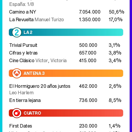
España: 1/8
Camino a NY
7.054.000
50,6%
La Revuelta
Manuel Turizo
1.350.000
17,0%
LA 2
Trivial Pursuit
500.000
3,1%
Cifras y letras
657.000
3,8%
Cine Clásico
Víctor, Victoria
415.000
3,4%
ANTENA 3
El Hormiguero 20 años juntos
462.000
2,6%
Leo Harlem
En tierra lejana
736.000
8,5%
CUATRO
First Dates
230.000
1,4%