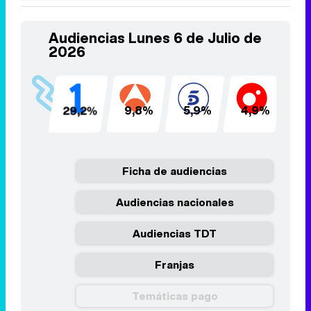
Audiencias Lunes 6 de Julio de
2026
29,2%
9,8%
5,9%
4,9%
4
Ficha de audiencias
Audiencias nacionales
Audiencias TDT
Franjas
Temáticas pago