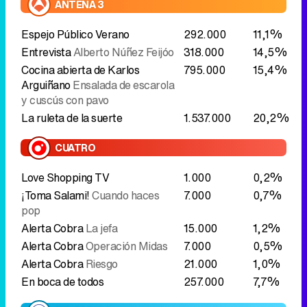
ANTENA 3
Espejo Público Verano
292.000
11,1%
Entrevista
Alberto Núñez Feijóo
318.000
14,5%
Cocina abierta de Karlos
795.000
15,4%
Arguiñano
Ensalada de escarola
y cuscús con pavo
La ruleta de la suerte
1.537.000
20,2%
CUATRO
Love Shopping TV
1.000
0,2%
¡Toma Salami!
Cuando haces
7.000
0,7%
pop
Alerta Cobra
La jefa
15.000
1,2%
Alerta Cobra
Operación Midas
7.000
0,5%
Alerta Cobra
Riesgo
21.000
1,0%
En boca de todos
257.000
7,7%