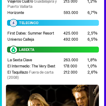
Viajeros Cuatro
Guadalajara y
213.000
1,2%
Puerto Vallarta
Horizonte
593.000
6,7%
TELECINCO
First Dates: Summer Resort
425.000
2,5%
Universo Calleja
492.000
6,5%
LASEXTA
La Sexta Clave
263.000
1,8%
El Intermedio: The Very Best
178.000
1,0%
El Taquillazo
Fuera de carta
212.000
2,6%
(2008)