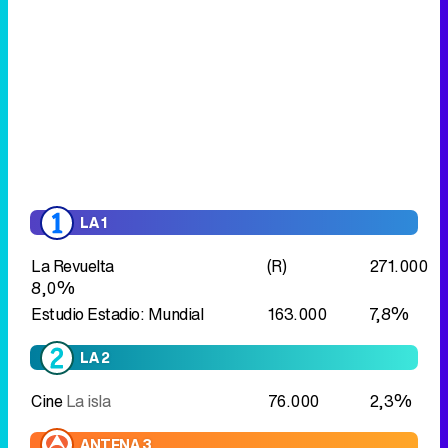
LA 1
La Revuelta
(R)
271.000
8,0%
Estudio Estadio: Mundial
163.000
7,8%
LA 2
Cine
La isla
76.000
2,3%
ANTENA 3