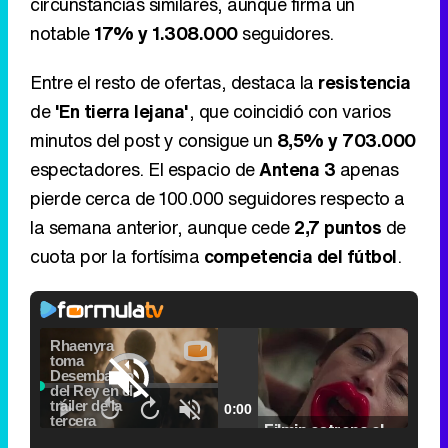
circunstancias similares, aunque firma un
notable
17% y 1.308.000
seguidores.
Entre el resto de ofertas, destaca la
resistencia
de
'En tierra lejana'
, que coincidió con varios
minutos del post y consigue un
8,5% y 703.000
espectadores. El espacio de
Antena 3
apenas
pierde cerca de 100.000 seguidores respecto a
la semana anterior, aunque cede
2,7 puntos
de
cuota por la fortísima
competencia del fútbol
.
Loaded
:
5.31%
Picture-
Fullscr
Current
0:00
/
Duration
2:24
Remaining
-
2:24
in-
Pause
Unmute
Seek
Seek
Picture
Filmin estrena el tráiler de 'Millennial Mal', su nueva comedia universitaria de la mano de Lorena Iglesias
back
forward
20
30
seconds
seconds