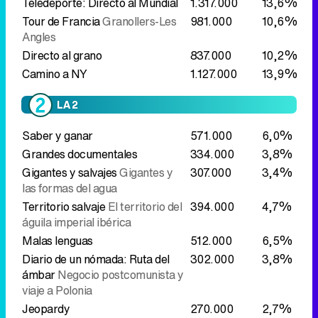
Teledeporte: Directo al Mundial
1.317.000
13,6%
Tour de Francia
Granollers-Les
981.000
10,6%
Angles
Directo al grano
837.000
10,2%
Camino a NY
1.127.000
13,9%
LA 2
Saber y ganar
571.000
6,0%
Grandes documentales
334.000
3,8%
Gigantes y salvajes
Gigantes y
307.000
3,4%
las formas del agua
Territorio salvaje
El territorio del
394.000
4,7%
águila imperial ibérica
Malas lenguas
512.000
6,5%
Diario de un nómada: Ruta del
302.000
3,8%
ámbar
Negocio postcomunista y
viaje a Polonia
Jeopardy
270.000
2,7%