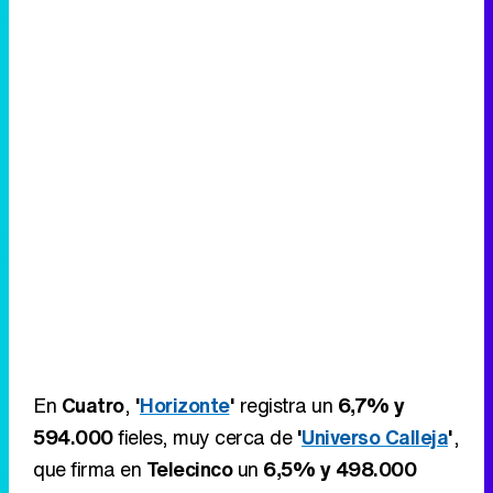
Canción ganadora de Eurovisión 2026: DARA con "Bangaranga" por Bulgaria
En
Cuatro
,
'
Horizonte
'
registra un
6,7% y
594.000
fieles, muy cerca de
'
Universo Calleja
'
,
que firma en
Telecinco
un
6,5% y 498.000