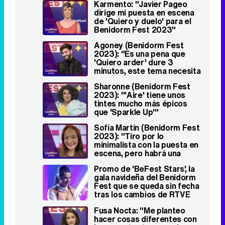
Karmento: "Javier Pageo
dirige mi puesta en escena
de 'Quiero y duelo' para el
Benidorm Fest 2023"
Agoney (Benidorm Fest
2023): "Es una pena que
'Quiero arder' dure 3
minutos, este tema necesita
más espacio"
Sharonne (Benidorm Fest
2023): "'Aire' tiene unos
tintes mucho más épicos
que 'Sparkle Up'"
Sofía Martín (Benidorm Fest
2023): "Tiro por lo
minimalista con la puesta en
escena, pero habrá una
sorpresa"
Promo de 'BeFest Stars', la
gala navideña del Benidorm
Fest que se queda sin fecha
tras los cambios de RTVE
Fusa Nocta: "Me planteo
hacer cosas diferentes con