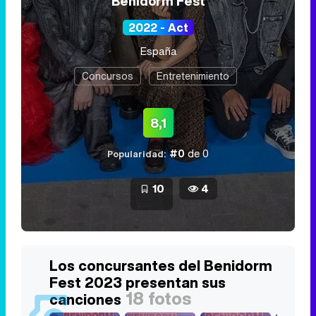
Benidorm Fest
2022 - Act
España
Concursos
Entretenimiento
8,1
#0
de 0
Popularidad:
10
4
Los concursantes del Benidorm
Fest 2023 presentan sus
18 fotos
canciones