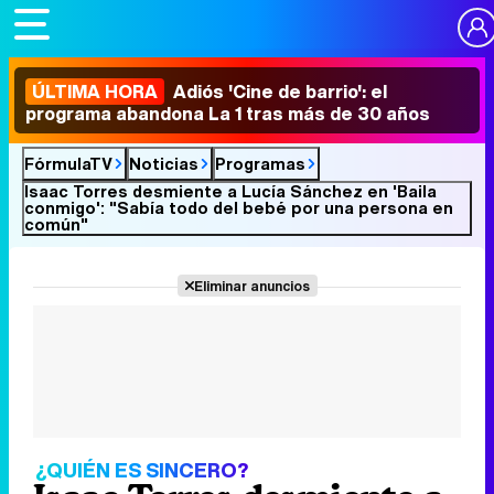
ÚLTIMA HORA
Adiós 'Cine de barrio': el
programa abandona La 1 tras más de 30 años
FórmulaTV
Noticias
Programas
Isaac Torres desmiente a Lucía Sánchez en 'Baila
conmigo': "Sabía todo del bebé por una persona en
común"
Eliminar anuncios
¿QUIÉN ES SINCERO?