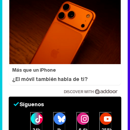
Más que un iPhone
¿El móvil también habla de ti?
DISCOVER WITH
Síguenos
34k
1k
6,4k
258k