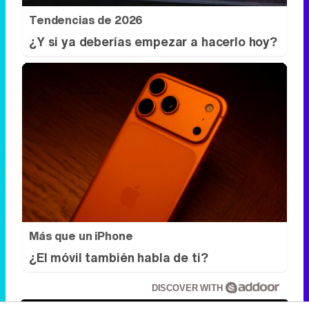
Más que un iPhone
¿El móvil también habla de ti?
DISCOVER WITH
Síguenos
34k
1k
6,4k
258k