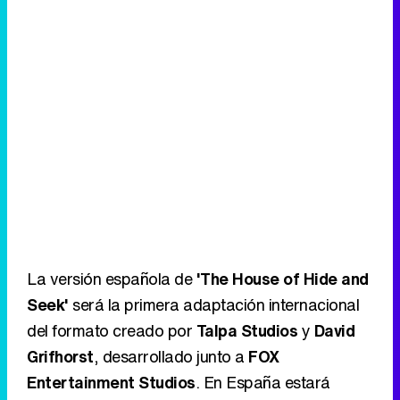
La versión española de
'The House of Hide and
Seek'
será la primera adaptación internacional
del formato creado por
Talpa Studios
y
David
Grifhorst
, desarrollado junto a
FOX
Entertainment Studios
. En España estará
producido por
RTVE
en colaboración con
Warner Bros. ITVP Spain
y la propia
Talpa
Studios
.
El primer gran proyecto de Grison