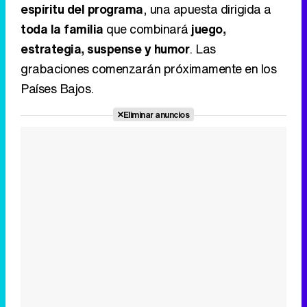
Eliminar anuncios
Tráiler en catalán de 'Ravalear', la nueva serie de HBO Max sobre los fondos buitre
Tráiler de la tercera temporada de 'The Walking Dead: Dead City' de AMC+
Canción ganadora de Eurovisión 2026: DARA con "Bangaranga" por Bulgaria