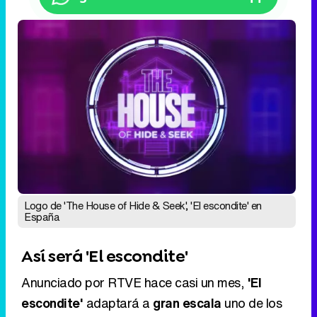
Logo de 'The House of Hide & Seek', 'El escondite' en
España
Así será 'El escondite'
Anunciado por RTVE hace casi un mes,
'El
escondite'
adaptará a
gran escala
uno de los
juegos más populares
de la infancia. Los
concursantes deberán
esconderse y
desplazarse
por una
gigantesca casa
de dos
plantas repleta de
habitaciones, pasadizos y
escondites
mientras intentan
evitar ser