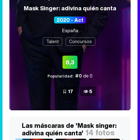
Mask Singer: adivina quién canta
2020 - Act
España
Talent
Concursos
8,3
#0
de 0
Popularidad:
17
5
Las máscaras de 'Mask singer:
14 fotos
adivina quién canta'