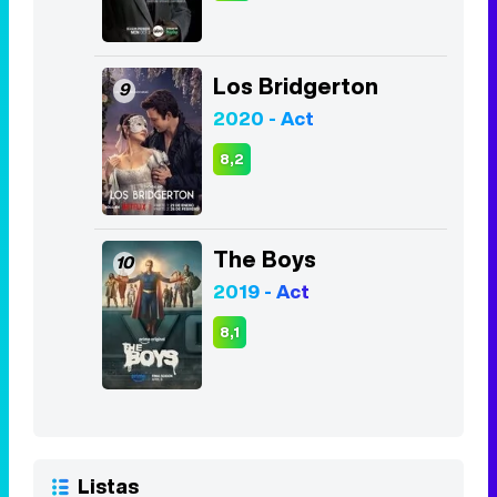
Los Bridgerton
9
2020 - Act
8,2
The Boys
10
2019 - Act
8,1
Listas