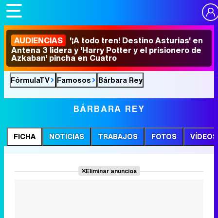
AUDIENCIAS
'¡A todo tren! Destino Asturias' en
Antena 3 lidera y 'Harry Potter y el prisionero de
Azkaban' pincha en Cuatro
FórmulaTV
Famosos
Bárbara Rey
BÁRBARA REY
FICHA
NOTICIAS
TRABAJOS
FOTOS
VÍDEOS
Eliminar anuncios