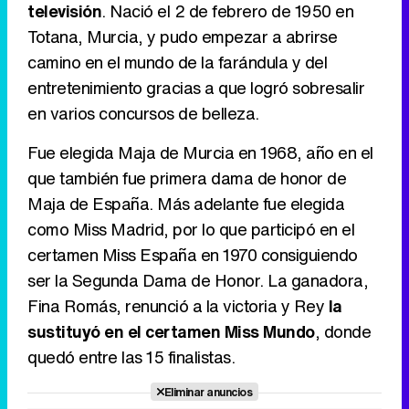
televisión
. Nació el 2 de febrero de 1950 en
Tráiler de '33 días', la nueva serie de Atresplayer con Julián Villagrán y José Manuel Poga
Totana, Murcia, y pudo empezar a abrirse
camino en el mundo de la farándula y del
entretenimiento gracias a que logró sobresalir
en varios concursos de belleza.
Tráiler en catalán de 'Ravalear', la nueva serie de HBO Max sobre los fondos buitre
Fue elegida Maja de Murcia en 1968, año en el
que también fue primera dama de honor de
Maja de España. Más adelante fue elegida
Tráiler de la tercera temporada de 'The Walking Dead: Dead City' de AMC+
como Miss Madrid, por lo que participó en el
certamen Miss España en 1970 consiguiendo
ser la Segunda Dama de Honor. La ganadora,
Fina Romás, renunció a la victoria y Rey
la
Canción ganadora de Eurovisión 2026: DARA con "Bangaranga" por Bulgaria
sustituyó en el certamen Miss Mundo
, donde
quedó entre las 15 finalistas.
Eliminar anuncios