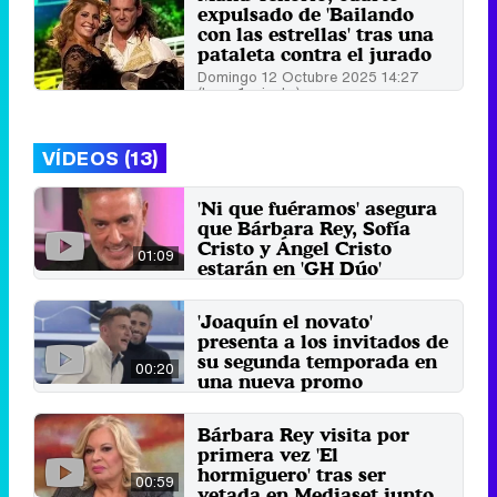
expulsado de 'Bailando
con las estrellas' tras una
pataleta contra el jurado
Domingo 12 Octubre 2025 14:27
(hace 1 minuto)
VÍDEOS (13)
'Ni que fuéramos' asegura
que Bárbara Rey, Sofía
Cristo y Ángel Cristo
01:09
estarán en 'GH Dúo'
4 de diciembre 2024
'Joaquín el novato'
presenta a los invitados de
su segunda temporada en
00:20
una nueva promo
27 de agosto 2023
Bárbara Rey visita por
primera vez 'El
hormiguero' tras ser
00:59
vetada en Mediaset junto