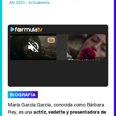
Abr 2023 - Actualmente
Loaded
:
25.30%
/
Unmute
Filmin estrena el tráiler de 'Millennial Mal', su nueva comedia universitaria de la mano de Lorena Iglesias
'120 Minutos' celebra sus 2.000 programas en Telemadrid con un vídeo del día a día en la redacción
BIOGRAFÍA
María García García, conocida como Bárbara
Rey, es una
actriz, vedette y presentadora de