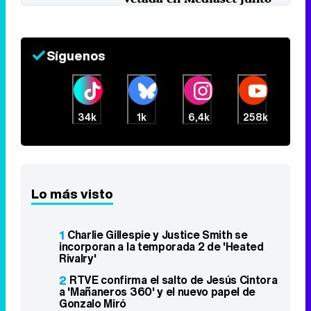
a estas invitadas
3 de marzo 2023
Síguenos
34k
1k
6,4k
258k
Lo más visto
1
Charlie Gillespie y Justice Smith se
incorporan a la temporada 2 de 'Heated
Rivalry'
2
RTVE confirma el salto de Jesús Cintora
a 'Mañaneros 360' y el nuevo papel de
Gonzalo Miró