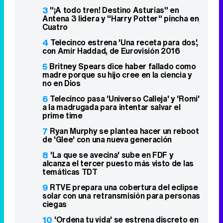
3
"¡A todo tren! Destino Asturias" en
Antena 3 lidera y "Harry Potter" pincha en
Cuatro
4
Telecinco estrena 'Una receta para dos',
con Amir Haddad, de Eurovisión 2016
5
Britney Spears dice haber fallado como
madre porque su hijo cree en la ciencia y
no en Dios
6
Telecinco pasa 'Universo Calleja' y 'Romi'
a la madrugada para intentar salvar el
prime time
7
Ryan Murphy se plantea hacer un reboot
de 'Glee' con una nueva generación
8
'La que se avecina' sube en FDF y
alcanza el tercer puesto más visto de las
temáticas TDT
9
RTVE prepara una cobertura del eclipse
solar con una retransmisión para personas
ciegas
10
'Ordena tu vida' se estrena discreto en