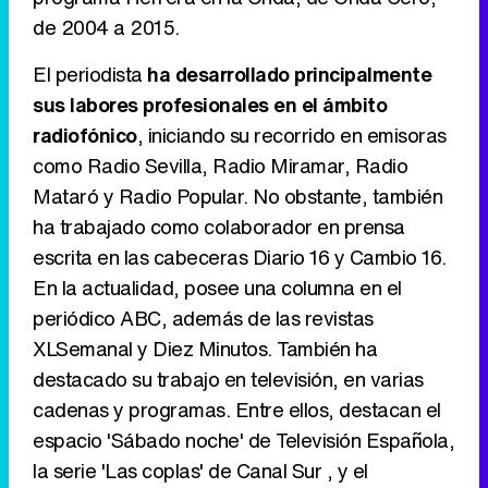
de 2004 a 2015.
Tráiler en catalán de 'Ravalear', la nueva serie de HBO Max sobre los fondos buitre
El periodista
ha desarrollado principalmente
sus labores profesionales en el ámbito
radiofónico
, iniciando su recorrido en emisoras
como Radio Sevilla, Radio Miramar, Radio
Tráiler de la tercera temporada de 'The Walking Dead: Dead City' de AMC+
Mataró y Radio Popular. No obstante, también
ha trabajado como colaborador en prensa
escrita en las cabeceras Diario 16 y Cambio 16.
En la actualidad, posee una columna en el
Canción ganadora de Eurovisión 2026: DARA con "Bangaranga" por Bulgaria
periódico ABC, además de las revistas
XLSemanal y Diez Minutos. También ha
destacado su trabajo en televisión, en varias
cadenas y programas. Entre ellos, destacan el
espacio 'Sábado noche' de Televisión Española,
la serie 'Las coplas' de Canal Sur , y el