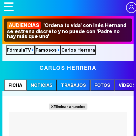
AUDIENCIAS
'Ordena tu vida' con Inés Hernand
se estrena discreto y no puede con 'Padre no
hay más que uno'
FórmulaTV
Famosos
Carlos Herrera
CARLOS HERRERA
FICHA
NOTICIAS
TRABAJOS
FOTOS
VÍDEOS
Eliminar anuncios