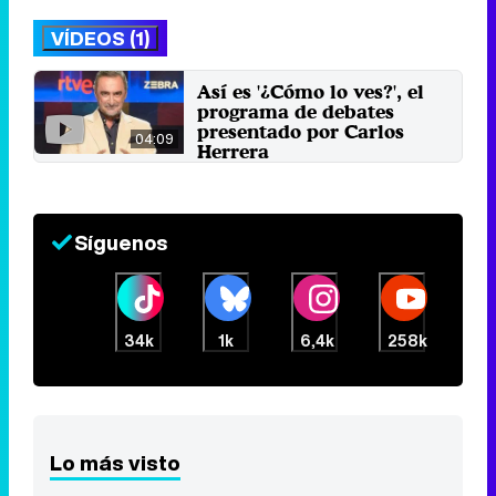
VÍDEOS (1)
Así es '¿Cómo lo ves?', el
programa de debates
presentado por Carlos
04:09
Herrera
15 de octubre 2017
Síguenos
34k
1k
6,4k
258k
Lo más visto