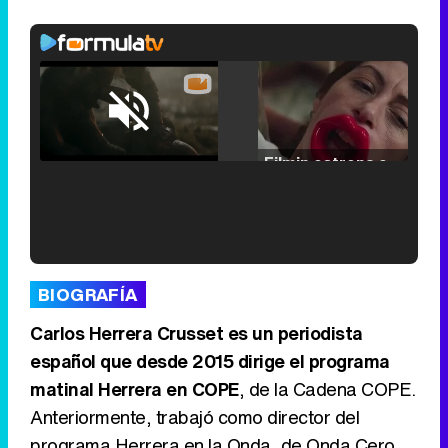
Loaded
:
25.30%
/
Unmute
Filmin estrena el tráiler de 'Millennial Mal', su nueva comedia universitaria de la mano de Lorena Iglesias
'120 Minutos' celebra sus 2.000 programas en Telemadrid con un vídeo del día a día en la redacción
BIOGRAFÍA
Carlos Herrera Crusset es un periodista
español que desde 2015 dirige el programa
matinal Herrera en COPE
, de la Cadena COPE.
Tráiler de '33 días', la nueva serie de Atresplayer con Julián Villagrán y José Manuel Poga
Anteriormente, trabajó como director del
programa Herrera en la Onda, de Onda Cero,