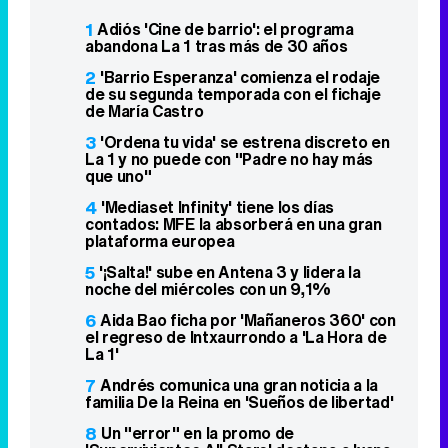
1
Adiós 'Cine de barrio': el programa
abandona La 1 tras más de 30 años
2
'Barrio Esperanza' comienza el rodaje
de su segunda temporada con el fichaje
de María Castro
3
'Ordena tu vida' se estrena discreto en
La 1 y no puede con "Padre no hay más
que uno"
4
'Mediaset Infinity' tiene los días
contados: MFE la absorberá en una gran
plataforma europea
5
'¡Salta!' sube en Antena 3 y lidera la
noche del miércoles con un 9,1%
6
Aida Bao ficha por 'Mañaneros 360' con
el regreso de Intxaurrondo a 'La Hora de
La 1'
7
Andrés comunica una gran noticia a la
familia De la Reina en 'Sueños de libertad'
8
Un "error" en la promo de