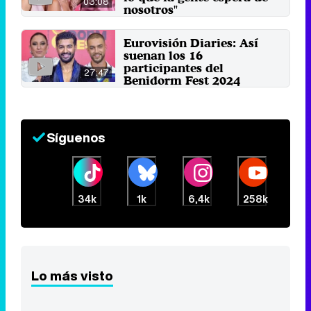
03:08
nosotros"
25 de noviembre 2023
Eurovisión Diaries: Así
suenan los 16
participantes del
27:47
Benidorm Fest 2024
14 de noviembre 2023
Síguenos
34k
1k
6,4k
258k
Lo más visto