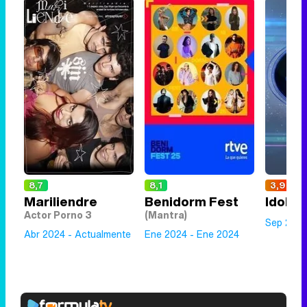
8,7
8,1
3,9
Mariliendre
Benidorm Fest
Idol K
Actor Porno 3
(Mantra)
Sep 2020
Abr 2024 - Actualmente
Ene 2024 - Ene 2024