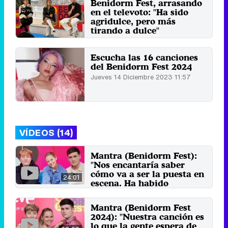
Benidorm Fest, arrasando
en el televoto: "Ha sido
agridulce, pero más
tirando a dulce"
Miércoles 31 Enero 2024 14:02
Escucha las 16 canciones
del Benidorm Fest 2024
Jueves 14 Diciembre 2023 11:57
VÍDEOS (14)
Mantra (Benidorm Fest):
"Nos encantaría saber
cómo va a ser la puesta en
24:01
escena. Ha habido
muchísimos cambios"
23 de enero 2024
Mantra (Benidorm Fest
2024): "Nuestra canción es
lo que la gente espera de