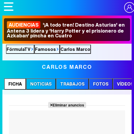
AUDIENCIAS
'¡A todo tren! Destino Asturias' en
Antena 3 lidera y 'Harry Potter y el prisionero de
Azkaban' pincha en Cuatro
FórmulaTV
Famosos
Carlos Marco
CARLOS MARCO
FICHA
NOTICIAS
TRABAJOS
FOTOS
VÍDEOS
Eliminar anuncios