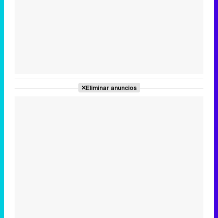
Tráiler en catalán de 'Ravalear', la nueva serie de HBO Max sobre los fondos buitre
Tráiler de la tercera temporada de 'The Walking Dead: Dead City' de AMC+
Eliminar anuncios
Canción ganadora de Eurovisión 2026: DARA con "Bangaranga" por Bulgaria