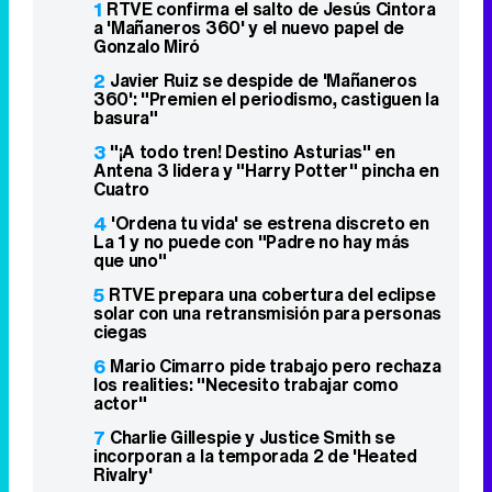
1
RTVE confirma el salto de Jesús Cintora
a 'Mañaneros 360' y el nuevo papel de
Gonzalo Miró
2
Javier Ruiz se despide de 'Mañaneros
360': "Premien el periodismo, castiguen la
basura"
3
"¡A todo tren! Destino Asturias" en
Antena 3 lidera y "Harry Potter" pincha en
Cuatro
4
'Ordena tu vida' se estrena discreto en
La 1 y no puede con "Padre no hay más
que uno"
5
RTVE prepara una cobertura del eclipse
solar con una retransmisión para personas
ciegas
6
Mario Cimarro pide trabajo pero rechaza
los realities: "Necesito trabajar como
actor"
7
Charlie Gillespie y Justice Smith se
incorporan a la temporada 2 de 'Heated
Rivalry'