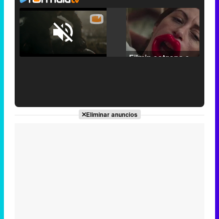
Loaded
:
25.30%
/
Unmute
Filmin estrena el tráiler de 'Millennial Mal', su nueva comedia universitaria de la mano de Lorena Iglesias
'120 Minutos' celebra sus 2.000 programas en Telemadrid con un vídeo del día a día en la redacción
Eliminar anuncios
Tráiler de '33 días', la nueva serie de Atresplayer con Julián Villagrán y José Manuel Poga