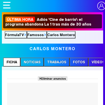
ÚLTIMA HORA
Adiós 'Cine de barrio': el
programa abandona La 1 tras más de 30 años
FórmulaTV
Famosos
Carlos Montero
CARLOS MONTERO
FICHA
NOTICIAS
TRABAJOS
FOTOS
VÍDEOS
Eliminar anuncios