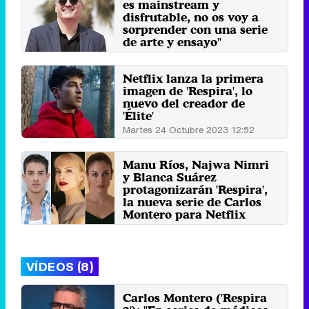
es mainstream y
disfrutable, no os voy a
sorprender con una serie
de arte y ensayo"
Viernes 31 Mayo 2024 10:59
Netflix lanza la primera
imagen de 'Respira', lo
nuevo del creador de
'Élite'
Martes 24 Octubre 2023 12:52
Manu Ríos, Najwa Nimri
y Blanca Suárez
protagonizarán 'Respira',
la nueva serie de Carlos
Montero para Netflix
Miércoles 5 Julio 2023 11:43
VÍDEOS (8)
Carlos Montero ('Respira