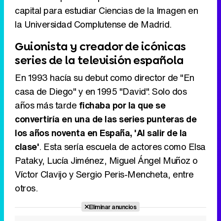
capital para estudiar Ciencias de la Imagen en
la Universidad Complutense de Madrid.
Tráiler en catalán de 'Ravalear', la nueva serie de HBO Max sobre los fondos buitre
Guionista y creador de icónicas
series de la televisión española
En 1993 hacía su debut como director de "En
Tráiler de la tercera temporada de 'The Walking Dead: Dead City' de AMC+
casa de Diego" y en 1995 "David". Solo dos
años más tarde
fichaba por la que se
convertiría en una de las series punteras de
los años noventa en España, 'Al salir de la
Canción ganadora de Eurovisión 2026: DARA con "Bangaranga" por Bulgaria
clase'
. Esta sería escuela de actores como Elsa
Pataky, Lucía Jiménez, Miguel Ángel Muñoz o
Víctor Clavijo y Sergio Peris-Mencheta, entre
otros.
Eliminar anuncios