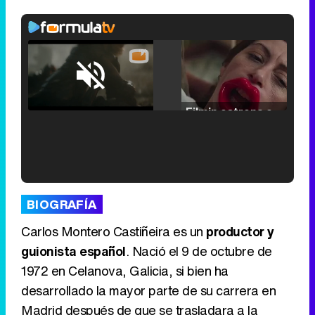
Loaded
:
25.30%
/
Unmute
Filmin estrena el tráiler de 'Millennial Mal', su nueva comedia universitaria de la mano de Lorena Iglesias
'120 Minutos' celebra sus 2.000 programas en Telemadrid con un vídeo del día a día en la redacción
BIOGRAFÍA
Carlos Montero Castiñeira es un
productor y
guionista español
. Nació el 9 de octubre de
1972 en Celanova, Galicia, si bien ha
Tráiler de '33 días', la nueva serie de Atresplayer con Julián Villagrán y José Manuel Poga
desarrollado la mayor parte de su carrera en
Madrid después de que se trasladara a la