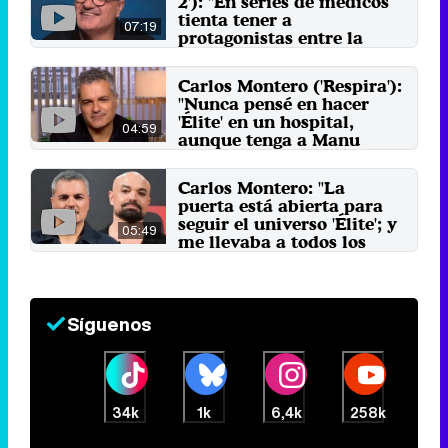
2'): "En series de médicos
tienta tener a
07:19
protagonistas entre la
vida y la muerte"
1 de noviembre 2025
Carlos Montero ('Respira'):
"Nunca pensé en hacer
'Élite' en un hospital,
04:59
aunque tenga a Manu
Ríos"
11 de septiembre 2024
Carlos Montero: "La
puerta está abierta para
seguir el universo 'Élite'; y
05:49
me llevaba a todos los
personajes"
21 de octubre 2023
Síguenos
34k
1k
6,4k
258k