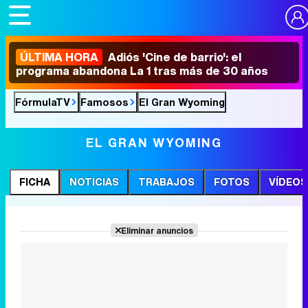
ÚLTIMA HORA
Adiós 'Cine de barrio': el
programa abandona La 1 tras más de 30 años
FórmulaTV
Famosos
El Gran Wyoming
EL GRAN WYOMING
FICHA
NOTICIAS
TRABAJOS
FOTOS
VÍDEOS
Eliminar anuncios