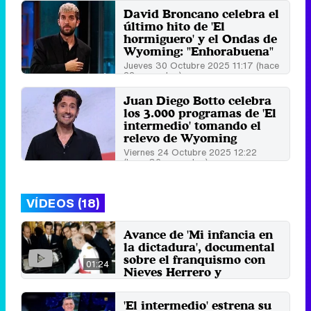
(hace 4 minutos)
David Broncano celebra el
último hito de 'El
hormiguero' y el Ondas de
Wyoming: "Enhorabuena"
Jueves 30 Octubre 2025 11:17 (hace
22 segundos)
Juan Diego Botto celebra
los 3.000 programas de 'El
intermedio' tomando el
relevo de Wyoming
Viernes 24 Octubre 2025 12:22
(hace 36 segundos)
VÍDEOS (18)
Avance de 'Mi infancia en
la dictadura', documental
sobre el franquismo con
01:24
Nieves Herrero y
Wyoming en DMAX
11 de diciembre 2019
'El intermedio' estrena su