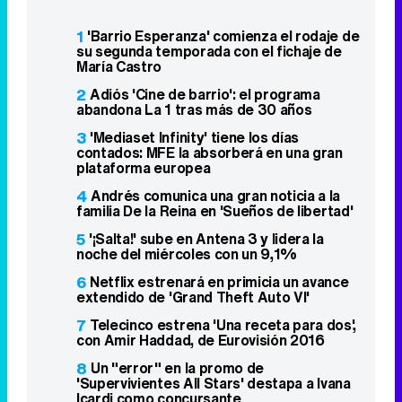
1
'Barrio Esperanza' comienza el rodaje de
su segunda temporada con el fichaje de
María Castro
2
Adiós 'Cine de barrio': el programa
abandona La 1 tras más de 30 años
3
'Mediaset Infinity' tiene los días
contados: MFE la absorberá en una gran
plataforma europea
4
Andrés comunica una gran noticia a la
familia De la Reina en 'Sueños de libertad'
5
'¡Salta!' sube en Antena 3 y lidera la
noche del miércoles con un 9,1%
6
Netflix estrenará en primicia un avance
extendido de 'Grand Theft Auto VI'
7
Telecinco estrena 'Una receta para dos',
con Amir Haddad, de Eurovisión 2016
8
Un "error" en la promo de
'Supervivientes All Stars' destapa a Ivana
Icardi como concursante