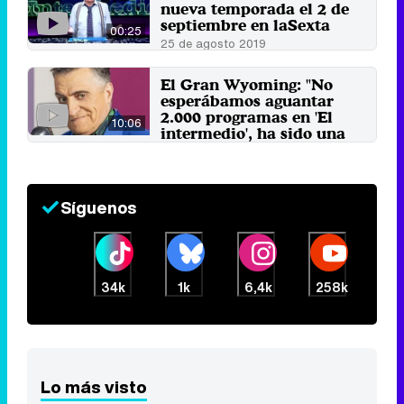
nueva temporada el 2 de
septiembre en laSexta
00:25
25 de agosto 2019
El Gran Wyoming: "No
esperábamos aguantar
2.000 programas en 'El
10:06
intermedio', ha sido una
sorpresa para todos"
3 de abril 2019
Síguenos
34k
1k
6,4k
258k
Lo más visto