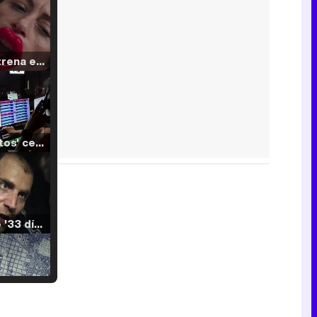
Filmin estrena el tráiler de 'Millennial Mal', su nueva comedia universitaria de la mano de Lorena Iglesias
'120 Minutos' celebra sus 2.000 programas en Telemadrid con un vídeo del día a día en la redacción
Tráiler de '33 días', la nueva serie de Atresplayer con Julián Villagrán y José Manuel Poga
Tráiler en catalán de 'Ravalear', la nueva serie de HBO Max sobre los fondos buitre