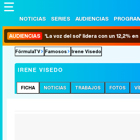
NOTICIAS
SERIES
AUDIENCIAS
PROGRA
AUDIENCIAS
'La voz del sol' lidera con un 12,2% e
FórmulaTV
Famosos
Irene Visedo
IRENE VISEDO
FICHA
NOTICIAS
TRABAJOS
FOTOS
V