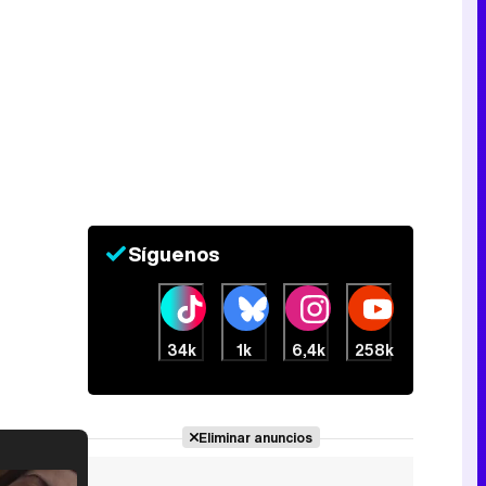
Síguenos
34k
1k
6,4k
258k
Eliminar anuncios