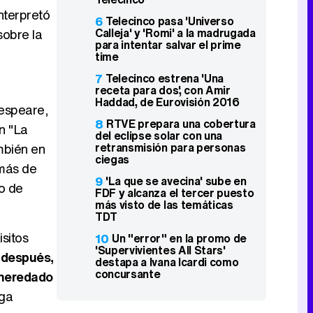
nterpretó
6
Telecinco pasa 'Universo
Calleja' y 'Romi' a la madrugada
sobre la
para intentar salvar el prime
time
7
Telecinco estrena 'Una
receta para dos', con Amir
Haddad, de Eurovisión 2016
kespeare,
8
RTVE prepara una cobertura
n "La
del eclipse solar con una
retransmisión para personas
mbién en
ciegas
emás de
9
'La que se avecina' sube en
to de
FDF y alcanza el tercer puesto
más visto de las temáticas
TDT
sitos
10
Un "error" en la promo de
'Supervivientes All Stars'
 después,
destapa a Ivana Icardi como
concursante
 heredado
nga