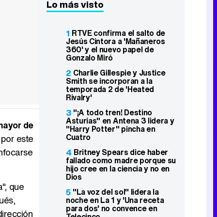
Lo más visto
1
RTVE confirma el salto de
Jesús Cintora a 'Mañaneros
360' y el nuevo papel de
Gonzalo Miró
2
Charlie Gillespie y Justice
Smith se incorporan a la
temporada 2 de 'Heated
Rivalry'
3
"¡A todo tren! Destino
Asturias" en Antena 3 lidera y
mayor de
"Harry Potter" pincha en
Cuatro
 por este
enfocarse
4
Britney Spears dice haber
fallado como madre porque su
hijo cree en la ciencia y no en
Dios
", que
5
"La voz del sol" lidera la
ués,
noche en La 1 y 'Una receta
para dos' no convence en
dirección
Telecinco