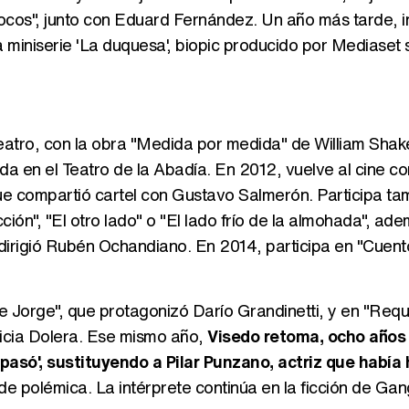
os", junto con Eduard Fernández. Un año más tarde, i
 miniserie 'La duquesa', biopic producido por Mediaset 
eatro, con la obra "Medida por medida" de William Sha
a en el Teatro de la Abadía. En 2012, vuelve al cine co
que compartió cartel con Gustavo Salmerón. Participa ta
ión", "El otro lado" o "El lado frío de la almohada", ad
e dirigió Rubén Ochandiano. En 2014, participa en "Cuen
e Jorge", que protagonizó Darío Grandinetti, y en "Requi
ticia Dolera. Ese mismo año,
Visedo retoma, ocho años
asó', sustituyendo a Pilar Punzano, actriz que había
 polémica. La intérprete continúa en la ficción de Ga