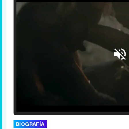
Loaded
:
25.30%
/
Unmute
BIOGRAFÍA