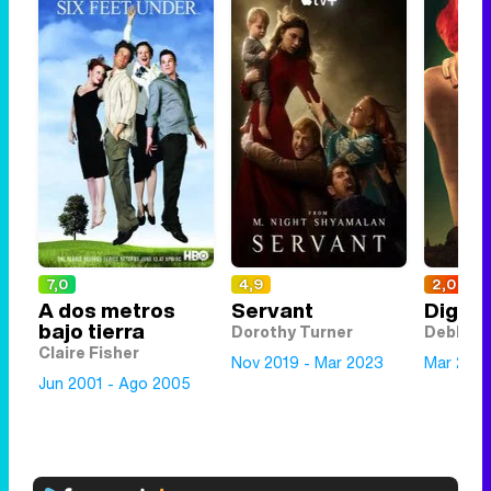
7,0
4,9
2,0
A dos metros
Servant
Dig
bajo tierra
Dorothy Turner
Debbie 
Claire Fisher
Nov 2019 - Mar 2023
Mar 2015
Jun 2001 - Ago 2005