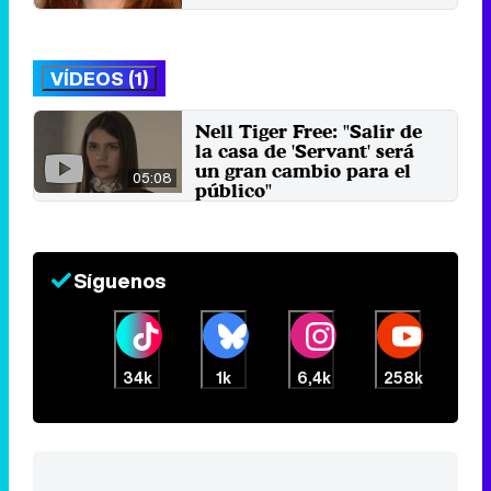
VÍDEOS (1)
Nell Tiger Free: "Salir de
la casa de 'Servant' será
un gran cambio para el
05:08
público"
6 de febrero 2022
Síguenos
34k
1k
6,4k
258k