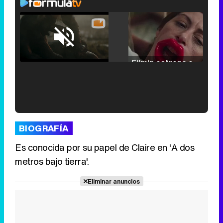
Loaded
:
25.30%
/
Unmute
Filmin estrena el tráiler de 'Millennial Mal', su nueva comedia universitaria de la mano de Lorena Iglesias
'120 Minutos' celebra sus 2.000 programas en Telemadrid con un vídeo del día a día en la redacción
BIOGRAFÍA
Es conocida por su papel de Claire en 'A dos
metros bajo tierra'.
Tráiler de '33 días', la nueva serie de Atresplayer con Julián Villagrán y José Manuel Poga
Eliminar anuncios