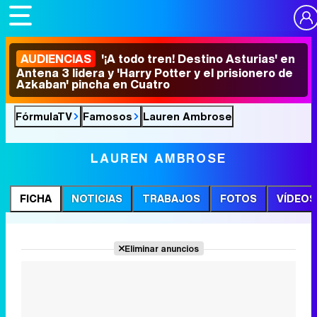
AUDIENCIAS
'¡A todo tren! Destino Asturias' en
Antena 3 lidera y 'Harry Potter y el prisionero de
Azkaban' pincha en Cuatro
FórmulaTV
Famosos
Lauren Ambrose
LAUREN AMBROSE
FICHA
NOTICIAS
TRABAJOS
FOTOS
VÍDEOS
Eliminar anuncios