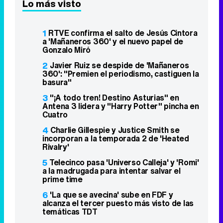
Lo más visto
1
RTVE confirma el salto de Jesús Cintora
a 'Mañaneros 360' y el nuevo papel de
Gonzalo Miró
2
Javier Ruiz se despide de 'Mañaneros
360': "Premien el periodismo, castiguen la
basura"
3
"¡A todo tren! Destino Asturias" en
Antena 3 lidera y "Harry Potter" pincha en
Cuatro
4
Charlie Gillespie y Justice Smith se
incorporan a la temporada 2 de 'Heated
Rivalry'
5
Telecinco pasa 'Universo Calleja' y 'Romi'
a la madrugada para intentar salvar el
prime time
6
'La que se avecina' sube en FDF y
alcanza el tercer puesto más visto de las
temáticas TDT