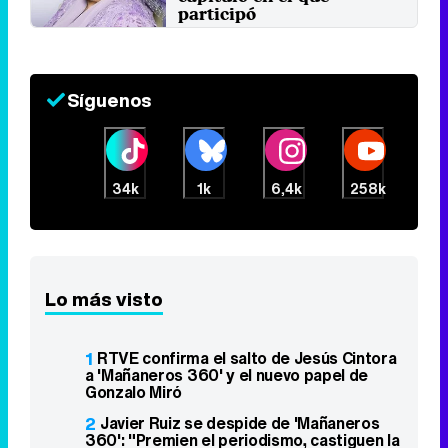
participó
Jueves 16 Agosto 2018 14:17
Síguenos
34k
1k
6,4k
258k
Lo más visto
1
RTVE confirma el salto de Jesús Cintora
a 'Mañaneros 360' y el nuevo papel de
Gonzalo Miró
2
Javier Ruiz se despide de 'Mañaneros
360': "Premien el periodismo, castiguen la