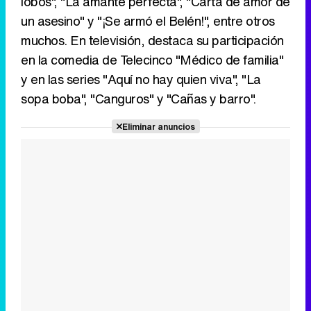
lobos", "La amante perfecta", "Carta de amor de
un asesino" y "¡Se armó el Belén!", entre otros
Tráiler en catalán de 'Ravalear', la nueva serie de HBO Max sobre los fondos buitre
muchos. En televisión, destaca su participación
en la comedia de Telecinco "Médico de familia"
y en las series "Aquí no hay quien viva", "La
sopa boba", "Canguros" y "Cañas y barro".
Tráiler de la tercera temporada de 'The Walking Dead: Dead City' de AMC+
Eliminar anuncios
Canción ganadora de Eurovisión 2026: DARA con "Bangaranga" por Bulgaria