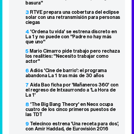
basura"
3
RTVE prepara una cobertura del eclipse
solar con una retransmisión para personas
ciegas
4
'Ordena tu vida' se estrena discreto en
La 1 y no puede con "Padre no hay más
que uno"
5
Mario Cimarro pide trabajo pero rechaza
los realities: "Necesito trabajar como
actor"
6
Adiós 'Cine de barrio': el programa
abandona La 1 tras más de 30 años
7
Aida Bao ficha por 'Mañaneros 360' con
el regreso de Intxaurrondo a 'La Hora de
La 1'
8
'The Big Bang Theory' en Neox ocupa
cuatro de los cinco primeros puestos de
las TDT
9
Telecinco estrena 'Una receta para dos',
con Amir Haddad, de Eurovisión 2016