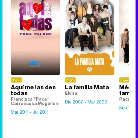
6,2
5,8
5,4
Aquí me las den
La familia Mata
Médic
todas
famili
Elvira
Francisca "Paca"
Paca
Dic 2007 - Mar 2009
Carrascosa Mogollón
Sep 1997
Mar 2011 - Jul 2011