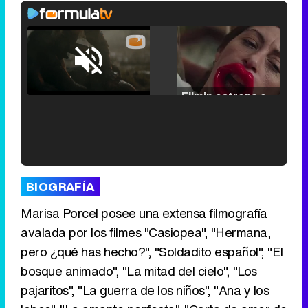
Loaded
:
25.30%
/
Unmute
Filmin estrena el tráiler de 'Millennial Mal', su nueva comedia universitaria de la mano de Lorena Iglesias
'120 Minutos' celebra sus 2.000 programas en Telemadrid con un vídeo del día a día en la redacción
BIOGRAFÍA
Marisa Porcel posee una extensa filmografía
avalada por los filmes "Casiopea", "Hermana,
pero ¿qué has hecho?", "Soldadito español", "El
Tráiler de '33 días', la nueva serie de Atresplayer con Julián Villagrán y José Manuel Poga
bosque animado", "La mitad del cielo", "Los
pajaritos", "La guerra de los niños", "Ana y los