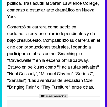
política. Tras acudir al Sarah Lawrence College,
comenzó a estudiar arte dramático en Nueva
Tráiler en catalán de 'Ravalear', la nueva serie de HBO Max sobre los fondos buitre
York.
Comenzó su carrera como actriz en
cortometrajes y películas independientes y de
Tráiler de la tercera temporada de 'The Walking Dead: Dead City' de AMC+
bajo presupuesto. Compatibilizó su carrera en el
cine con producciones teatrales, llegando a
participar en obras como "Smashing" o
"Cavedweller" en la escena off-Broadway.
Canción ganadora de Eurovisión 2026: DARA con "Bangaranga" por Bulgaria
Estuvo en películas como "Hacia rutas salvajes",
"Neal Cassady", "Michael Clayton", "Series 7",
"Señales", "Las aventuras de Sebastian Cole",
"Bringing Rain" o "Tiny Furniture", entre otras.
Eliminar anuncios