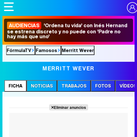
AUDIENCIAS
'Ordena tu vida' con Inés Hernand
se estrena discreto y no puede con 'Padre no
hay más que uno'
FórmulaTV
Famosos
Merritt Wever
MERRITT WEVER
FICHA
NOTICIAS
TRABAJOS
FOTOS
VÍDEOS
Eliminar anuncios