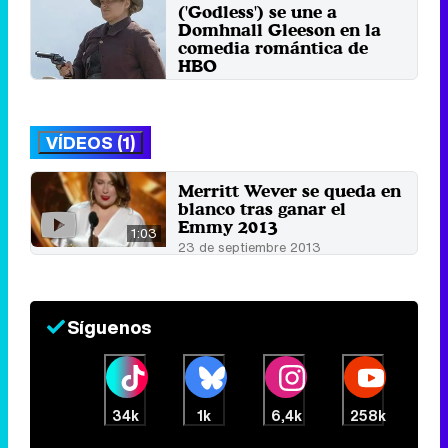
('Godless') se une a
Domhnall Gleeson en la
comedia romántica de
HBO
Lunes 1 Octubre 2018 23:08
VÍDEOS (1)
Merritt Wever se queda en
blanco tras ganar el
Emmy 2013
1:03
23 de septiembre 2013
Síguenos
34k
1k
6,4k
258k