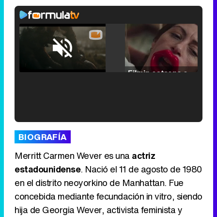
Loaded
:
25.30%
/
Unmute
Filmin estrena el tráiler de 'Millennial Mal', su nueva comedia universitaria de la mano de Lorena Iglesias
'120 Minutos' celebra sus 2.000 programas en Telemadrid con un vídeo del día a día en la redacción
BIOGRAFÍA
Merritt Carmen Wever es una
actriz
estadounidense
. Nació el 11 de agosto de 1980
en el distrito neoyorkino de Manhattan. Fue
Tráiler de '33 días', la nueva serie de Atresplayer con Julián Villagrán y José Manuel Poga
concebida mediante fecundación in vitro, siendo
hija de Georgia Wever, activista feminista y