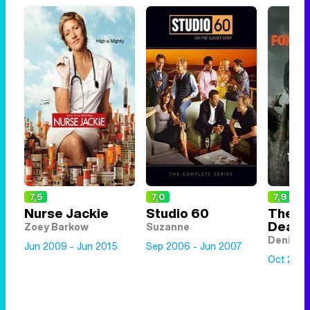
7,5
7,0
7,9
Nurse Jackie
Studio 60
The W
Dead
Zoey Barkow
Suzanne
Denise 
Jun 2009 - Jun 2015
Sep 2006 - Jun 2007
Oct 2015