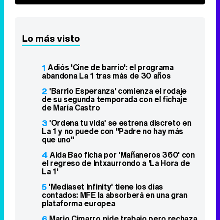
Lo más visto
1
Adiós 'Cine de barrio': el programa
abandona La 1 tras más de 30 años
2
'Barrio Esperanza' comienza el rodaje
de su segunda temporada con el fichaje
de María Castro
3
'Ordena tu vida' se estrena discreto en
La 1 y no puede con "Padre no hay más
que uno"
4
Aida Bao ficha por 'Mañaneros 360' con
el regreso de Intxaurrondo a 'La Hora de
La 1'
5
'Mediaset Infinity' tiene los días
contados: MFE la absorberá en una gran
plataforma europea
6
Mario Cimarro pide trabajo pero rechaza