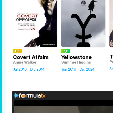
6,2
7,6
T
Covert Affairs
Yellowstone
P
Annie Walker
Summer Higgins
Se
Jul 2010 - Dic 2014
Jun 2018 - Dic 2024