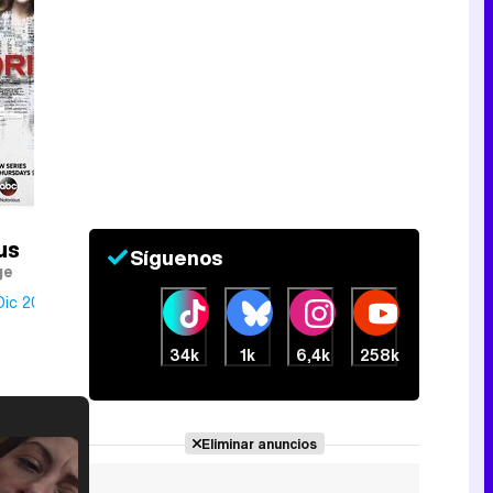
us
Síguenos
ge
Dic 2016
34k
1k
6,4k
258k
Eliminar anuncios