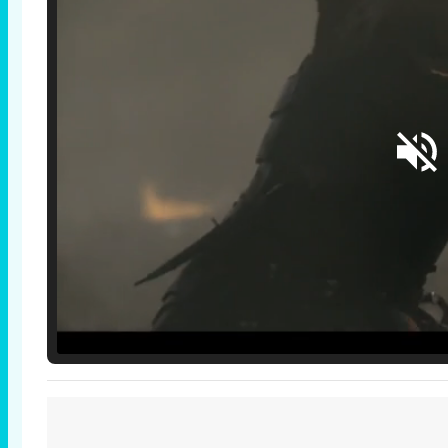
Loaded
:
29.30%
/
Unmute