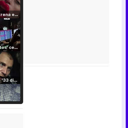
Filmin estrena el tráiler de 'Millennial Mal', su nueva comedia universitaria de la mano de Lorena Iglesias
'120 Minutos' celebra sus 2.000 programas en Telemadrid con un vídeo del día a día en la redacción
Tráiler de '33 días', la nueva serie de Atresplayer con Julián Villagrán y José Manuel Poga
Tráiler en catalán de 'Ravalear', la nueva serie de HBO Max sobre los fondos buitre