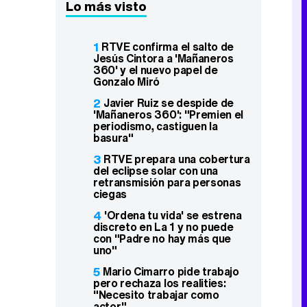
Lo más visto
1
RTVE confirma el salto de
Jesús Cintora a 'Mañaneros
360' y el nuevo papel de
Gonzalo Miró
2
Javier Ruiz se despide de
'Mañaneros 360': "Premien el
periodismo, castiguen la
basura"
3
RTVE prepara una cobertura
del eclipse solar con una
retransmisión para personas
ciegas
4
'Ordena tu vida' se estrena
discreto en La 1 y no puede
con "Padre no hay más que
uno"
5
Mario Cimarro pide trabajo
pero rechaza los realities:
"Necesito trabajar como
actor"