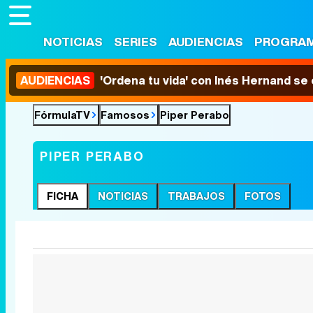
NOTICIAS
SERIES
AUDIENCIAS
PROGRA
AUDIENCIAS
'Ordena tu vida' con Inés Hernand se
FórmulaTV
Famosos
Piper Perabo
PIPER PERABO
FICHA
NOTICIAS
TRABAJOS
FOTOS