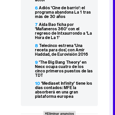
6
Adiós 'Cine de barrio': el
programa abandona La 1 tras
más de 30 años
7
Aida Bao ficha por
'Mañaneros 360' con el
regreso de Intxaurrondo a 'La
Hora de La 1'
8
Telecinco estrena 'Una
receta para dos', con Amir
Haddad, de Eurovisión 2016
9
'The Big Bang Theory' en
Neox ocupa cuatro de los
cinco primeros puestos de las
TDT
10
'Mediaset Infinity' tiene los
días contados: MFE la
absorberá en una gran
plataforma europea
Eliminar anuncios