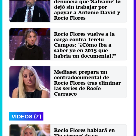
denuncia que 'Sálvame' lo
dejó sin trabajar por
apoyar a Antonio David y
Rocío Flores
Sábado 17 Enero 2026 16:28 (hace
45 segundos)
Rocío Flores vuelve a la
carga contra Terelu
Campos: "¿Cómo iba a
saber yo en 2015 que
habría un documental?"
Sábado 17 Enero 2026 12:08 (hace
19 segundos)
Mediaset prepara un
contradocumental de
Rocío Flores tras eliminar
las series de Rocío
Carrasco
Miércoles 3 Diciembre 2025 17:46
(hace 2 minutos)
VÍDEOS (7)
Rocío Flores hablará en
'De viernes' de su