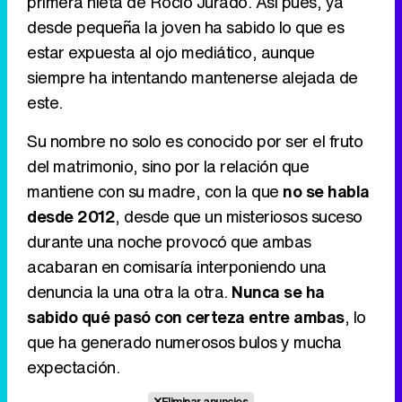
primera nieta de Rocío Jurado. Así pues, ya
desde pequeña la joven ha sabido lo que es
estar expuesta al ojo mediático, aunque
Tráiler en catalán de 'Ravalear', la nueva serie de HBO Max sobre los fondos buitre
siempre ha intentando mantenerse alejada de
este.
Su nombre no solo es conocido por ser el fruto
Tráiler de la tercera temporada de 'The Walking Dead: Dead City' de AMC+
del matrimonio, sino por la relación que
mantiene con su madre, con la que
no se habla
desde 2012
, desde que un misteriosos suceso
durante una noche provocó que ambas
Canción ganadora de Eurovisión 2026: DARA con "Bangaranga" por Bulgaria
acabaran en comisaría interponiendo una
denuncia la una otra la otra.
Nunca se ha
sabido qué pasó con certeza entre ambas
, lo
que ha generado numerosos bulos y mucha
expectación.
Eliminar anuncios