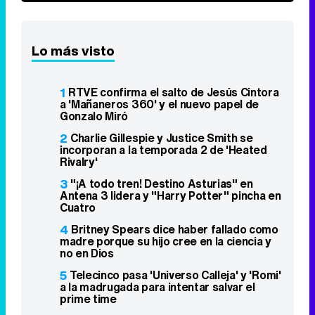
Lo más visto
1
RTVE confirma el salto de Jesús Cintora
a 'Mañaneros 360' y el nuevo papel de
Gonzalo Miró
2
Charlie Gillespie y Justice Smith se
incorporan a la temporada 2 de 'Heated
Rivalry'
3
"¡A todo tren! Destino Asturias" en
Antena 3 lidera y "Harry Potter" pincha en
Cuatro
4
Britney Spears dice haber fallado como
madre porque su hijo cree en la ciencia y
no en Dios
5
Telecinco pasa 'Universo Calleja' y 'Romi'
a la madrugada para intentar salvar el
prime time