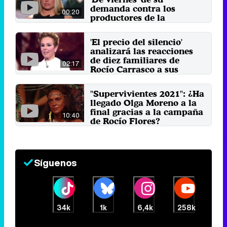
demanda contra los
00:20
productores de la
docuserie de Rocío
Carrasco
'El precio del silencio'
9 de enero 2026
analizará las reacciones
de diez familiares de
02:17
Rocío Carrasco a sus
intervenciones
11 de febrero 2022
"Supervivientes 2021": ¿Ha
llegado Olga Moreno a la
final gracias a la campaña
10:40
de Rocío Flores?
16 de julio 2021
Síguenos
34k
1k
6,4k
258k