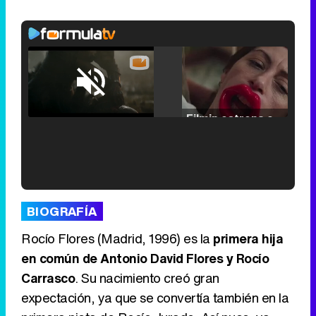
Loaded
:
25.30%
/
Unmute
Filmin estrena el tráiler de 'Millennial Mal', su nueva comedia universitaria de la mano de Lorena Iglesias
'120 Minutos' celebra sus 2.000 programas en Telemadrid con un vídeo del día a día en la redacción
BIOGRAFÍA
Rocío Flores (Madrid, 1996) es la
primera hija
en común de Antonio David Flores y Rocío
Carrasco
. Su nacimiento creó gran
Tráiler de '33 días', la nueva serie de Atresplayer con Julián Villagrán y José Manuel Poga
expectación, ya que se convertía también en la