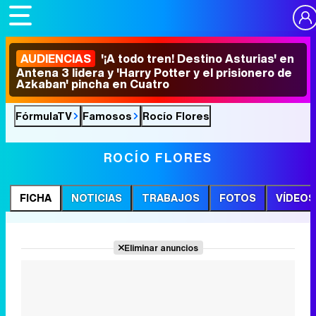
AUDIENCIAS
'¡A todo tren! Destino Asturias' en
Antena 3 lidera y 'Harry Potter y el prisionero de
Azkaban' pincha en Cuatro
FórmulaTV
Famosos
Rocío Flores
ROCÍO FLORES
FICHA
NOTICIAS
TRABAJOS
FOTOS
VÍDEOS
Eliminar anuncios