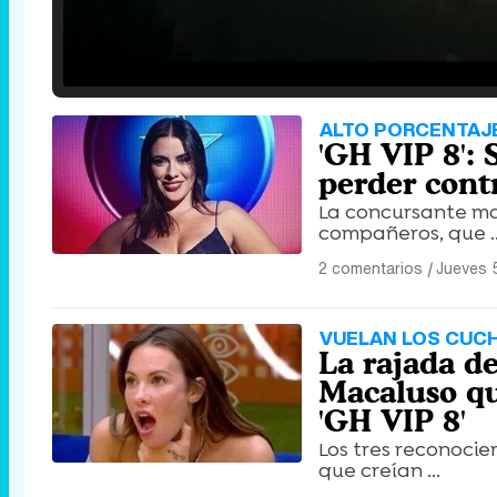
Loaded
:
25.30%
/
Unmute
ALTO PORCENTAJ
'GH VIP 8':
perder cont
La concursante ma
compañeros, que ..
2 comentarios
|
Jueves 
VUELAN LOS CUC
La rajada d
Macaluso qu
'GH VIP 8'
Los tres reconoci
que creían ...