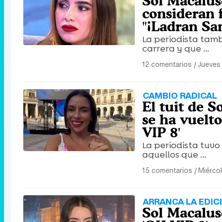
Sol Macalus
consideran 
"¡Ladran Sa
La periodista tam
carrera y que ...
12 comentarios
|
Jueves
CAMBIO RADICAL
El tuit de 
se ha vuelto
VIP 8'
La periodista tuvo
aquellos que ...
15 comentarios
|
Miérco
ARRANCA LA EDIC
Sol Macalus