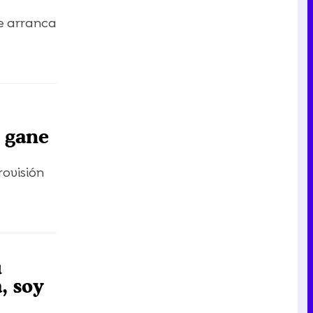
se arranca
e gane
ovisión
u
, soy