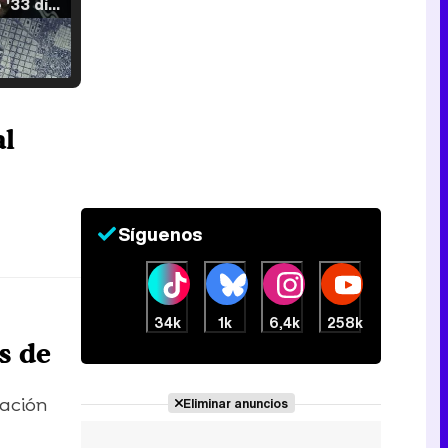
Tráiler de '33 días', la nueva serie de Atresplayer con Julián Villagrán y José Manuel Poga
Tráiler en catalán de 'Ravalear', la nueva serie de HBO Max sobre los fondos buitre
al
Síguenos
Tráiler de la tercera temporada de 'The Walking Dead: Dead City' de AMC+
34k
1k
6,4k
258k
s de
Canción ganadora de Eurovisión 2026: DARA con "Bangaranga" por Bulgaria
sación
Eliminar anuncios