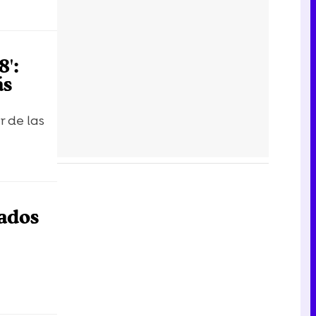
8':
ás
r de las
vados