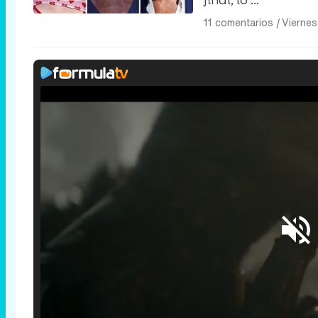
final, lo ...
11 comentarios
|
Viernes