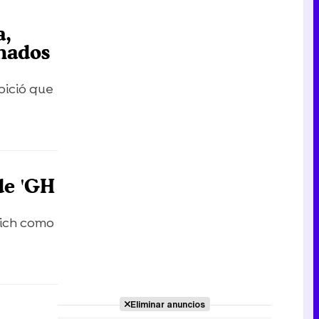
a,
nados
pició que
de 'GH
lich como
Eliminar anuncios