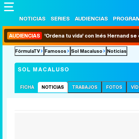
NOTICIAS
SERIES
AUDIENCIAS
PROGRA
AUDIENCIAS
'Ordena tu vida' con Inés Hernand se
FórmulaTV
Famosos
Sol Macaluso
Noticias
SOL MACALUSO
FICHA
NOTICIAS
TRABAJOS
FOTOS
VÍ