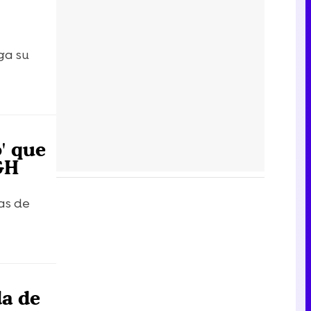
ga su
' que
'GH
as de
da de