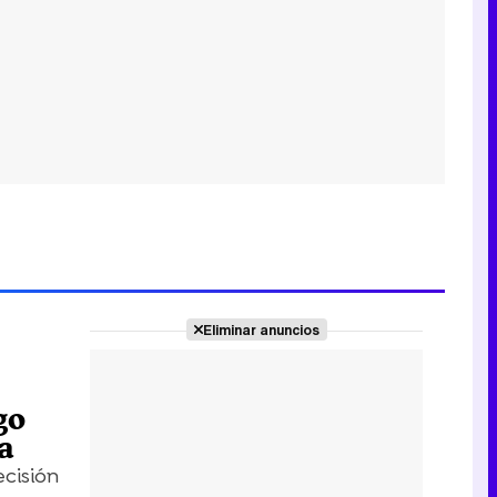
Eliminar anuncios
go
a
ecisión