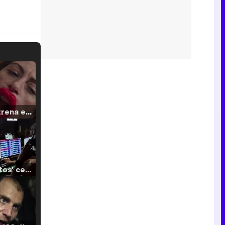
Filmin estrena el tráiler de 'Millennial Mal', su nueva comedia universitaria de la mano de Lorena Iglesias
'120 Minutos' celebra sus 2.000 programas en Telemadrid con un vídeo del día a día en la redacción