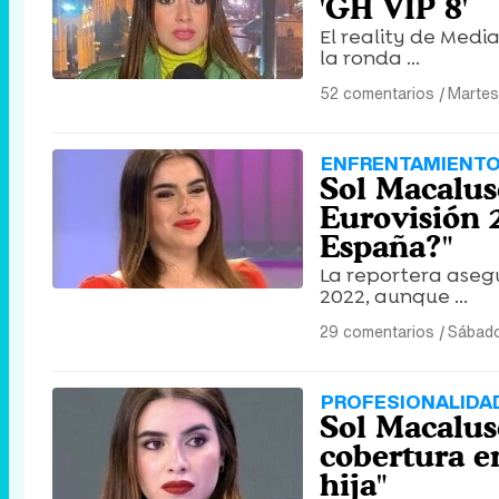
'GH VIP 8'
El reality de Medi
la ronda ...
52 comentarios
|
Martes
ENFRENTAMIENTO
Sol Macalus
Eurovisión 
España?"
La reportera aseg
2022, aunque ...
29 comentarios
|
Sábado
PROFESIONALIDA
Sol Macaluso
cobertura en
hija"