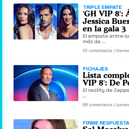
TRIPLE EMPATE
'GH VIP 8': 
Jessica Bue
en la gala 3
El empate entre lo
más de ...
20 comentarios
|
Vierne
FICHAJES
Lista compl
VIP 8': De 
El reality de Zepp
...
88 comentarios
|
Jueves
FIRME RESPUEST