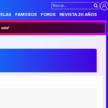
VELAS
FAMOSOS
FOROS
REVISTA 20 AÑOS
 uno'