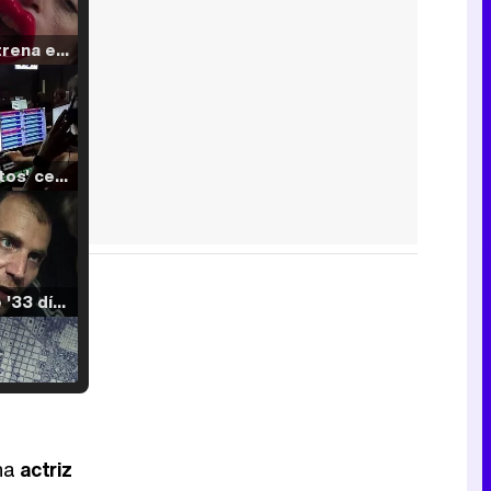
Filmin estrena el tráiler de 'Millennial Mal', su nueva comedia universitaria de la mano de Lorena Iglesias
'120 Minutos' celebra sus 2.000 programas en Telemadrid con un vídeo del día a día en la redacción
Tráiler de '33 días', la nueva serie de Atresplayer con Julián Villagrán y José Manuel Poga
Tráiler en catalán de 'Ravalear', la nueva serie de HBO Max sobre los fondos buitre
una
actriz