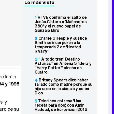
Lo más visto
1
RTVE confirma el salto de
Jesús Cintora a 'Mañaneros
360' y el nuevo papel de
Gonzalo Miró
2
Charlie Gillespie y Justice
Smith se incorporan a la
temporada 2 de 'Heated
Rivalry'
3
"¡A todo tren! Destino
Asturias" en Antena 3 lidera y
"Harry Potter" pincha en
Cuatro
citas" o
4
Britney Spears dice haber
94 y 1995
fallado como madre porque su
hijo cree en la ciencia y no en
Dios
5
Telecinco estrena 'Una
s' y
receta para dos', con Amir
uro de su
Haddad, de Eurovisión 2016