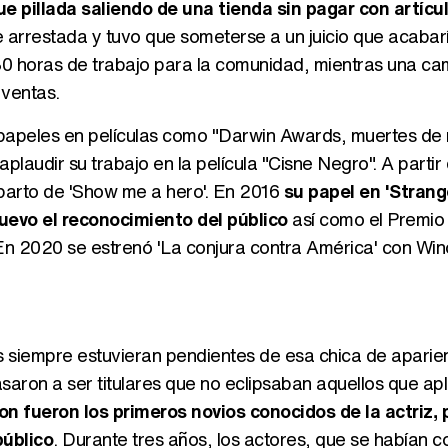
e pillada saliendo de una tienda sin pagar con artícu
ue arrestada y tuvo que someterse a un juicio que acabar
80 horas de trabajo para la comunidad, mientras una ca
 ventas.
 papeles en películas como "Darwin Awards, muertes de r
aplaudir su trabajo en la película "Cisne Negro". A partir
eparto de 'Show me a hero'. En 2016
su papel en 'Strang
nuevo el reconocimiento del público
así como el Premio 
En 2020 se estrenó 'La conjura contra América' con Wi
s siempre estuvieran pendientes de esa chica de aparie
ron a ser titulares que no eclipsaban aquellos que ap
n fueron los primeros novios conocidos de la actriz, 
público
. Durante tres años, los actores, que se habían 