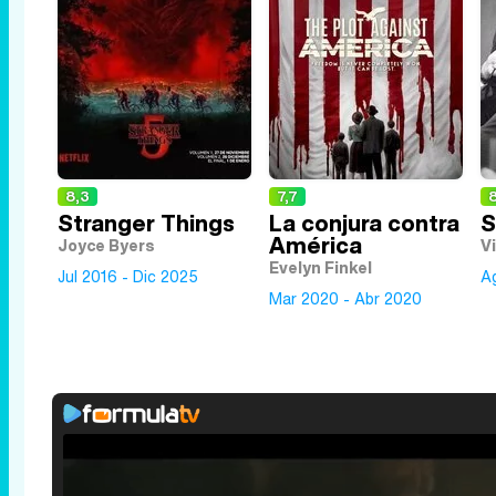
8,3
7,7
8
Stranger Things
La conjura contra
S
América
Joyce Byers
V
Evelyn Finkel
Jul 2016 - Dic 2025
A
Mar 2020 - Abr 2020