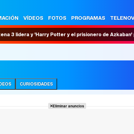
MACIÓN
VÍDEOS
FOTOS
PROGRAMAS
TELENO
tena 3 lidera y 'Harry Potter y el prisionero de Azkaban
ÍDEOS
CURIOSIDADES
Eliminar anuncios