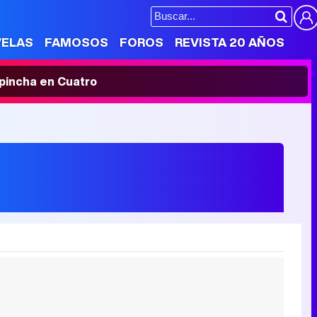
VELAS
FAMOSOS
FOROS
REVISTA 20 AÑOS
' pincha en Cuatro