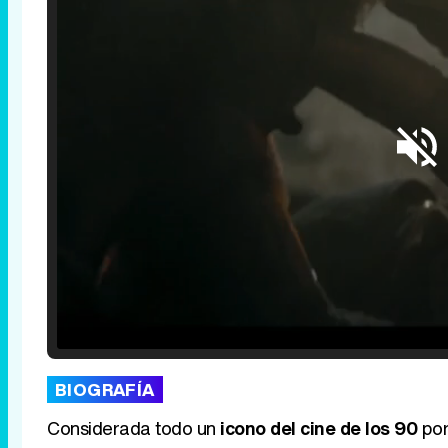
Loaded
:
25.30%
/
Unmute
BIOGRAFÍA
Considerada todo un
icono del cine de los 90
por