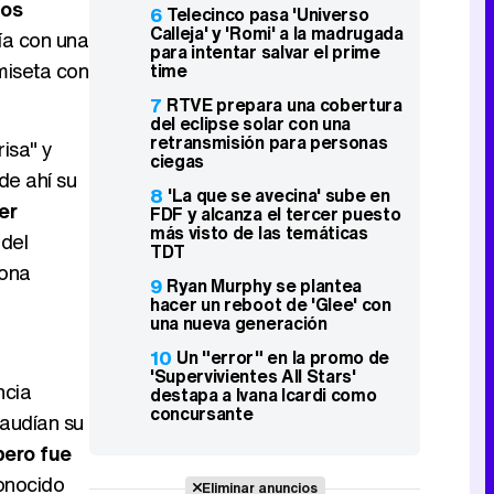
los
6
Telecinco pasa 'Universo
Calleja' y 'Romi' a la madrugada
ía con una
para intentar salvar el prime
miseta con
time
7
RTVE prepara una cobertura
del eclipse solar con una
retransmisión para personas
isa" y
ciegas
 de ahí su
8
'La que se avecina' sube en
er
FDF y alcanza el tercer puesto
más visto de las temáticas
del
TDT
nona
9
Ryan Murphy se plantea
hacer un reboot de 'Glee' con
una nueva generación
10
Un "error" en la promo de
'Supervivientes All Stars'
ncia
destapa a Ivana Icardi como
concursante
laudían su
pero fue
conocido
Eliminar anuncios