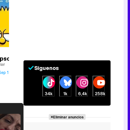
mpson
lor
Síguenos
Sep 1994
34k
1k
6,4k
258k
Eliminar anuncios