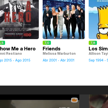
,5
7,0
7,8
how Me a Hero
Friends
Los Si
inni Restiano
Melissa Warburton
Allison Tay
go 2015 - Ago 2015
Abr 2001 - Abr 2001
Sep 1994 - 