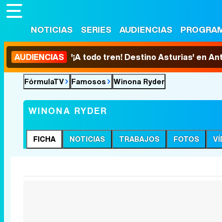
NOTICIAS
SERIES
AUDIENCIAS
PROGRA
AUDIENCIAS
'¡A todo tren! Destino Asturias' en An
FórmulaTV
Famosos
Winona Ryder
WINONA RYDER
FICHA
NOTICIAS
TRABAJOS
FOTOS
V