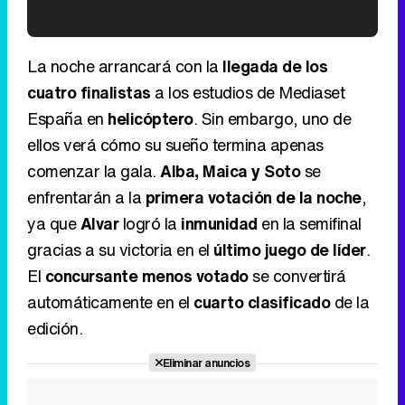
'120 Minutos' celebra sus 2.000 programas en Telemadrid con un vídeo del día a día en la redacción
La noche arrancará con la
llegada de los
cuatro finalistas
a los estudios de Mediaset
España en
helicóptero
. Sin embargo, uno de
ellos verá cómo su sueño termina apenas
Tráiler de '33 días', la nueva serie de Atresplayer con Julián Villagrán y José Manuel Poga
comenzar la gala.
Alba, Maica y Soto
se
enfrentarán a la
primera votación de la noche
,
ya que
Alvar
logró la
inmunidad
en la semifinal
gracias a su victoria en el
último juego de líder
.
Tráiler en catalán de 'Ravalear', la nueva serie de HBO Max sobre los fondos buitre
El
concursante menos votado
se convertirá
automáticamente en el
cuarto clasificado
de la
edición.
Tráiler de la tercera temporada de 'The Walking Dead: Dead City' de AMC+
Eliminar anuncios