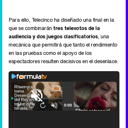
Para ello, Telecinco ha diseñado una final en la
que se combinarán
tres televotos de la
audiencia y dos juegos clasificatorios
, una
mecánica que permitirá que tanto el rendimiento
en las pruebas como el apoyo de los
espectadores resulten decisivos en el desenlace.
Video
Player
is
Loaded
:
loading.
0.00%
Picture-
Fullscr
Current
0:00
/
Duration
2:24
Remaining
-
2:24
in-
Pause
Unmute
Seek
Seek
Picture
Filmin estrena el tráiler de 'Millennial Mal', su nueva comedia universitaria de la mano de Lorena Iglesias
back
forward
20
30
seconds
seconds
Time
Time