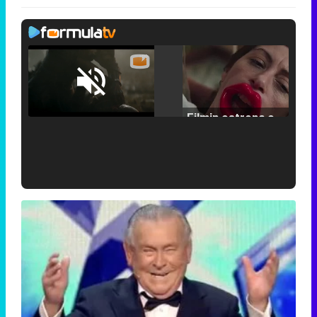
Loaded
:
25.30%
/
Unmute
Filmin estrena el tráiler de 'Millennial Mal', su nueva comedia universitaria de la mano de Lorena Iglesias
'120 Minutos' celebra sus 2.000 programas en Telemadrid con un vídeo del día a día en la redacción
Tráiler de '33 días', la nueva serie de Atresplayer con Julián Villagrán y José Manuel Poga