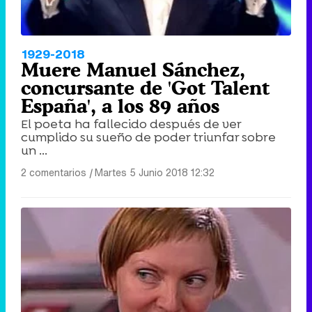
Tráiler en catalán de 'Ravalear', la nueva serie de HBO Max sobre los fondos buitre
1929-2018
Muere Manuel Sánchez,
concursante de 'Got Talent
España', a los 89 años
El poeta ha fallecido después de ver
Tráiler de la tercera temporada de 'The Walking Dead: Dead City' de AMC+
cumplido su sueño de poder triunfar sobre
un ...
2 comentarios
|
Martes 5 Junio 2018 12:32
Canción ganadora de Eurovisión 2026: DARA con "Bangaranga" por Bulgaria