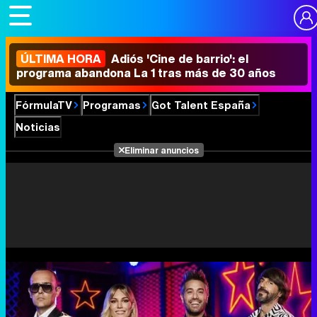
ÚLTIMA HORA
Adiós 'Cine de barrio': el
programa abandona La 1 tras más de 30 años
FórmulaTV
Programas
Got Talent España
Noticias
Eliminar anuncios