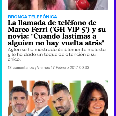
Tráiler en catalán de 'Ravalear', la nueva serie de HBO Max sobre los fondos buitre
BRONCA TELEFÓNICA
La llamada de teléfono de
Marco Ferri ('GH VIP 5') y su
novia: "Cuando lastimas a
alguien no hay vuelta atrás"
Tráiler de la tercera temporada de 'The Walking Dead: Dead City' de AMC+
Aylén se ha mostrado visiblemente molesta
y le ha dado un toque de atención a su
chico.
13 comentarios
|
Viernes 17 Febrero 2017 00:33
Canción ganadora de Eurovisión 2026: DARA con "Bangaranga" por Bulgaria