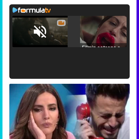
Loaded
:
25.30%
/
Unmute
Filmin estrena el tráiler de 'Millennial Mal', su nueva comedia universitaria de la mano de Lorena Iglesias
'120 Minutos' celebra sus 2.000 programas en Telemadrid con un vídeo del día a día en la redacción
Tráiler de '33 días', la nueva serie de Atresplayer con Julián Villagrán y José Manuel Poga