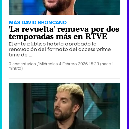
Tráiler en catalán de 'Ravalear', la nueva serie de HBO Max sobre los fondos buitre
MÁS DAVID BRONCANO
'La revuelta' renueva por dos
temporadas más en RTVE
El ente público habría aprobado la
renovación del formato del access prime
Tráiler de la tercera temporada de 'The Walking Dead: Dead City' de AMC+
time de ...
0 comentarios
|
Miércoles 4 Febrero 2026 15:23 (hace 1
minuto)
Canción ganadora de Eurovisión 2026: DARA con "Bangaranga" por Bulgaria