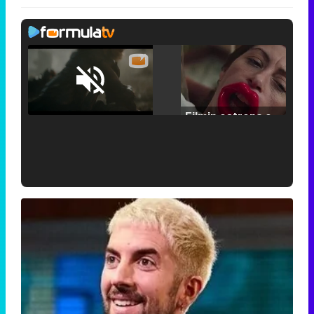
Loaded
:
25.30%
/
Unmute
Filmin estrena el tráiler de 'Millennial Mal', su nueva comedia universitaria de la mano de Lorena Iglesias
'120 Minutos' celebra sus 2.000 programas en Telemadrid con un vídeo del día a día en la redacción
Tráiler de '33 días', la nueva serie de Atresplayer con Julián Villagrán y José Manuel Poga