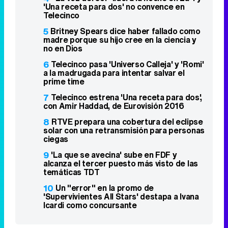
'Una receta para dos' no convence en
Telecinco
5
Britney Spears dice haber fallado como
madre porque su hijo cree en la ciencia y
no en Dios
6
Telecinco pasa 'Universo Calleja' y 'Romi'
a la madrugada para intentar salvar el
prime time
7
Telecinco estrena 'Una receta para dos',
con Amir Haddad, de Eurovisión 2016
8
RTVE prepara una cobertura del eclipse
solar con una retransmisión para personas
ciegas
9
'La que se avecina' sube en FDF y
alcanza el tercer puesto más visto de las
temáticas TDT
10
Un "error" en la promo de
'Supervivientes All Stars' destapa a Ivana
Icardi como concursante