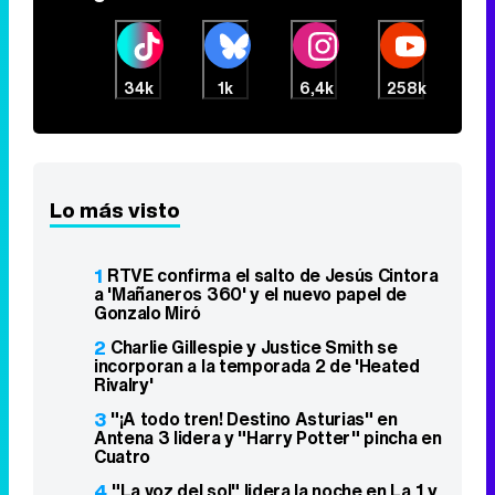
34k
1k
6,4k
258k
Lo más visto
1
RTVE confirma el salto de Jesús Cintora
a 'Mañaneros 360' y el nuevo papel de
Gonzalo Miró
2
Charlie Gillespie y Justice Smith se
incorporan a la temporada 2 de 'Heated
Rivalry'
3
"¡A todo tren! Destino Asturias" en
Antena 3 lidera y "Harry Potter" pincha en
Cuatro
4
"La voz del sol" lidera la noche en La 1 y