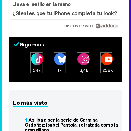
Lleva el estilo en la mano
¿Sientes que tu iPhone completa tu look?
DISCOVER WITH
Síguenos
34k
1k
6,4k
258k
Lo más visto
1
Así iba a ser la serie de Carmina
Ordóñez: Isabel Pantoja, retratada como la
gran villana