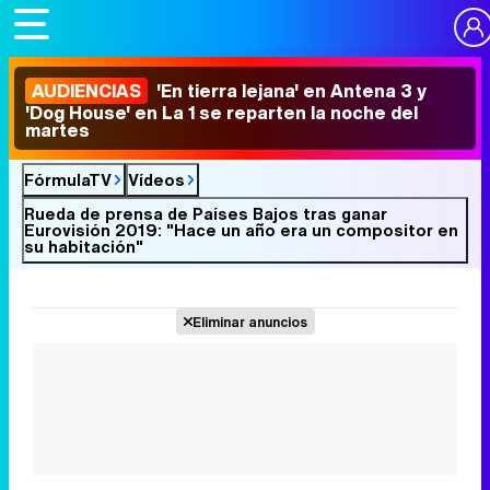
AUDIENCIAS
'En tierra lejana' en Antena 3 y
'Dog House' en La 1 se reparten la noche del
martes
FórmulaTV
Vídeos
Rueda de prensa de Países Bajos tras ganar
Eurovisión 2019: "Hace un año era un compositor en
su habitación"
Eliminar anuncios