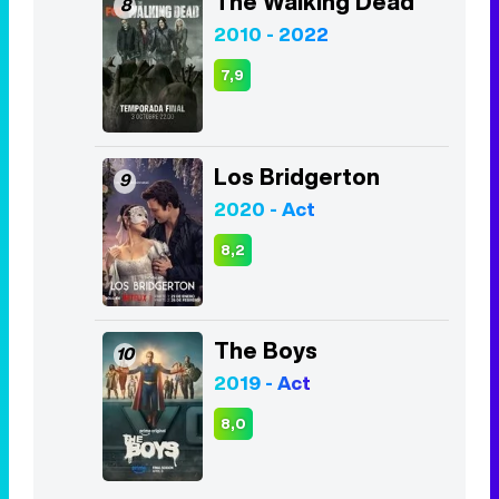
The Walking Dead
8
2010 - 2022
7,9
Los Bridgerton
9
2020 - Act
8,2
The Boys
10
2019 - Act
8,0