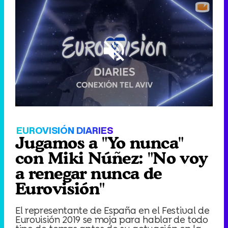
Loaded
:
9.00%
/
Unmute
EUROVISIÓN DIARIES
Jugamos a "Yo nunca"
con Miki Núñez: "No voy
a renegar nunca de
Eurovisión"
El representante de España en el Festival de
Eurovisión 2019 se moja para hablar de todo