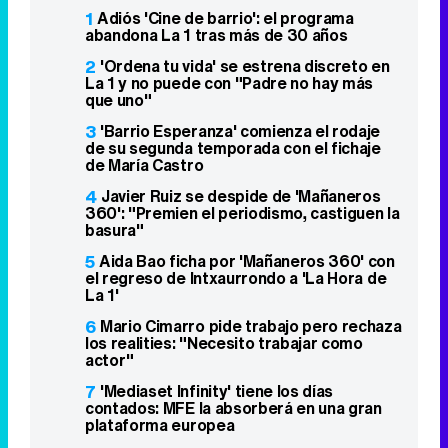
1
Adiós 'Cine de barrio': el programa
abandona La 1 tras más de 30 años
2
'Ordena tu vida' se estrena discreto en
La 1 y no puede con "Padre no hay más
que uno"
3
'Barrio Esperanza' comienza el rodaje
de su segunda temporada con el fichaje
de María Castro
4
Javier Ruiz se despide de 'Mañaneros
360': "Premien el periodismo, castiguen la
basura"
5
Aida Bao ficha por 'Mañaneros 360' con
el regreso de Intxaurrondo a 'La Hora de
La 1'
6
Mario Cimarro pide trabajo pero rechaza
los realities: "Necesito trabajar como
actor"
7
'Mediaset Infinity' tiene los días
contados: MFE la absorberá en una gran
plataforma europea