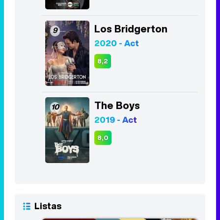
Los Bridgerton
9
2020 - Act
8,2
The Boys
10
2019 - Act
8,0
Listas