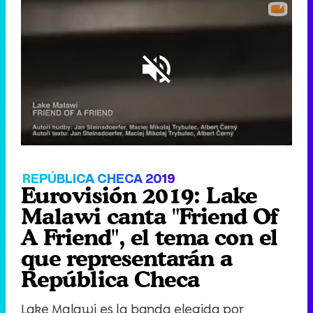
Loaded
:
20.27%
/
Unmute
REPÚBLICA CHECA 2019
Eurovisión 2019: Lake
Malawi canta "Friend Of
A Friend", el tema con el
que representarán a
República Checa
Lake Malawi es la banda elegida por