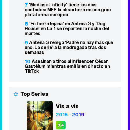
7
'Mediaset Infinity' tiene los días
contados: MFE la absorberá en una gran
plataforma europea
8
'En tierra lejana' en Antena 3 y 'Dog
House' en La 1 se reparten la noche del
martes
9
Antena 3 relega 'Padre no hay más que
uno. La serie' a la madrugada tras dos
semanas
10
Asesinan a tiros al influencer César
Gastélum mientras emitía en directo en
TikTok
Top Series
Vis a vis
1
2015 - 2019
8,4