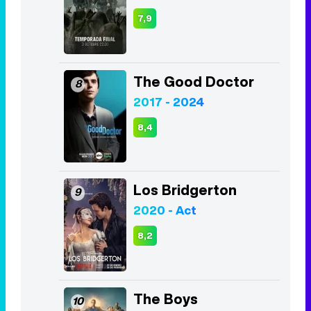
7,9
The Good Doctor
8
2017 - 2024
8,4
Los Bridgerton
9
2020 - Act
8,2
The Boys
10