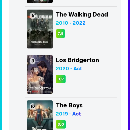
The Walking Dead
8
2010 - 2022
7,9
Los Bridgerton
9
2020 - Act
8,2
The Boys
10
2019 - Act
8,0