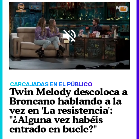
Loaded
:
33.56%
/
Unmute
CARCAJADAS EN EL PÚBLICO
Twin Melody descoloca a
Broncano hablando a la
vez en 'La resistencia':
"¿Alguna vez habéis
entrado en bucle?"