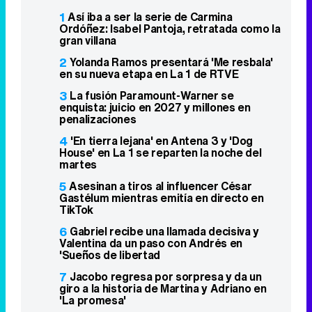
1
Así iba a ser la serie de Carmina
Ordóñez: Isabel Pantoja, retratada como la
gran villana
2
Yolanda Ramos presentará 'Me resbala'
en su nueva etapa en La 1 de RTVE
3
La fusión Paramount-Warner se
enquista: juicio en 2027 y millones en
penalizaciones
4
'En tierra lejana' en Antena 3 y 'Dog
House' en La 1 se reparten la noche del
martes
5
Asesinan a tiros al influencer César
Gastélum mientras emitía en directo en
TikTok
6
Gabriel recibe una llamada decisiva y
Valentina da un paso con Andrés en
'Sueños de libertad
7
Jacobo regresa por sorpresa y da un
giro a la historia de Martina y Adriano en
'La promesa'