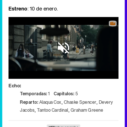
Estreno
: 10 de enero.
Loaded
:
36.50%
/
Unmute
Echo
:
Temporadas:
1
Capitulos:
5
Reparto:
Alaqua Cox
,
Chaske Spencer
,
Devery
Jacobs
,
Tantoo Cardinal
,
Graham Greene