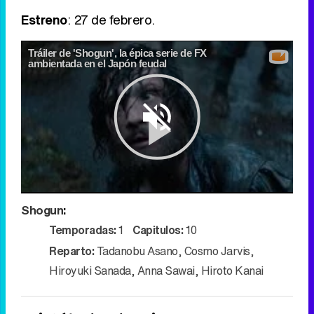
Estreno
: 27 de febrero.
Tráiler de 'Shogun', la épica serie de FX
ambientada en el Japón feudal
Play
Shogun
:
Video
Temporadas:
1
Capitulos:
10
Reparto:
Tadanobu Asano
,
Cosmo Jarvis
,
Hiroyuki Sanada
,
Anna Sawai
,
Hiroto Kanai