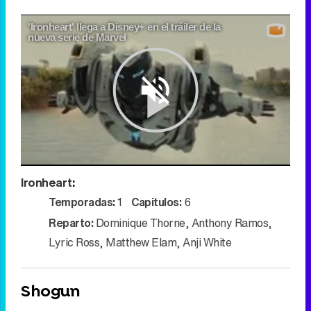
'Ironheart' llega a Disney+ en el tráiler de la
nueva serie de Marvel
Play
Ironheart
:
Video
Temporadas:
1
Capitulos:
6
Reparto:
Dominique Thorne
,
Anthony Ramos
,
Lyric Ross
,
Matthew Elam
,
Anji White
Shogun