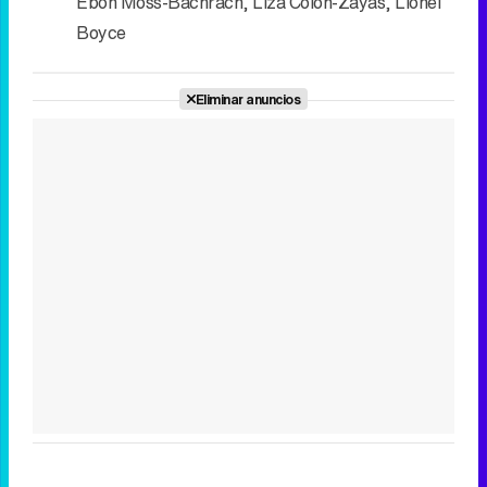
Ebon Moss-Bachrach
,
Liza Colón-Zayas
,
Lionel
Boyce
Eliminar anuncios