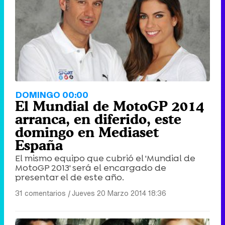
Tráiler de '33 días', la nueva serie de Atresplayer con Julián Villagrán y José Manuel Poga
Tráiler en catalán de 'Ravalear', la nueva serie de HBO Max sobre los fondos buitre
DOMINGO 00:00
El Mundial de MotoGP 2014
arranca, en diferido, este
domingo en Mediaset
España
Tráiler de la tercera temporada de 'The Walking Dead: Dead City' de AMC+
El mismo equipo que cubrió el 'Mundial de
MotoGP 2013' será el encargado de
presentar el de este año.
31 comentarios
|
Jueves 20 Marzo 2014 18:36
Canción ganadora de Eurovisión 2026: DARA con "Bangaranga" por Bulgaria