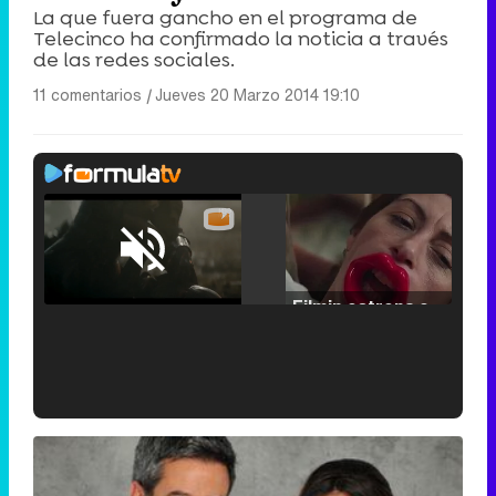
La que fuera gancho en el programa de
Telecinco ha confirmado la noticia a través
de las redes sociales.
11 comentarios
|
Jueves 20 Marzo 2014 19:10
Loaded
:
25.30%
/
Unmute
Filmin estrena el tráiler de 'Millennial Mal', su nueva comedia universitaria de la mano de Lorena Iglesias
'120 Minutos' celebra sus 2.000 programas en Telemadrid con un vídeo del día a día en la redacción