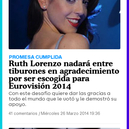
Tráiler de '33 días', la nueva serie de Atresplayer con Julián Villagrán y José Manuel Poga
Tráiler en catalán de 'Ravalear', la nueva serie de HBO Max sobre los fondos buitre
PROMESA CUMPLIDA
Ruth Lorenzo nadará entre
tiburones en agradecimiento
por ser escogida para
Eurovisión 2014
Tráiler de la tercera temporada de 'The Walking Dead: Dead City' de AMC+
Con este desafío quiere dar las gracias a
todo el mundo que le votó y le demostró su
apoyo.
41 comentarios
|
Miércoles 26 Marzo 2014 19:36
Canción ganadora de Eurovisión 2026: DARA con "Bangaranga" por Bulgaria