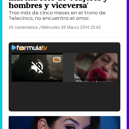
hombres y viceversa'
Tras más de cinco meses en el trono de
Telecinco, no encuentra el amor.
24 comentarios
|
Miércoles 26 Marzo 2014 22:45
Loaded
:
25.30%
/
Unmute
Filmin estrena el tráiler de 'Millennial Mal', su nueva comedia universitaria de la mano de Lorena Iglesias
'120 Minutos' celebra sus 2.000 programas en Telemadrid con un vídeo del día a día en la redacción