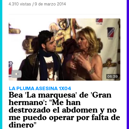
4.310 vistas
|
9 de marzo 2014
06:39
LA PLUMA ASESINA 1X04
Bea 'La marquesa' de 'Gran
hermano': "Me han
destrozado el abdomen y no
me puedo operar por falta de
dinero"