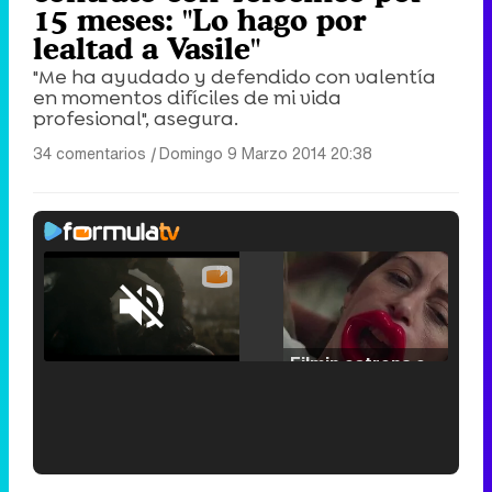
15 meses: "Lo hago por
lealtad a Vasile"
"Me ha ayudado y defendido con valentía
en momentos difíciles de mi vida
profesional", asegura.
34 comentarios
|
Domingo 9 Marzo 2014 20:38
Loaded
:
25.30%
/
Unmute
Filmin estrena el tráiler de 'Millennial Mal', su nueva comedia universitaria de la mano de Lorena Iglesias
'120 Minutos' celebra sus 2.000 programas en Telemadrid con un vídeo del día a día en la redacción