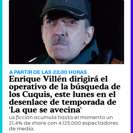
Tráiler de '33 días', la nueva serie de Atresplayer con Julián Villagrán y José Manuel Poga
Tráiler en catalán de 'Ravalear', la nueva serie de HBO Max sobre los fondos buitre
A PARTIR DE LAS 22:30 HORAS
Enrique Villén dirigirá el
operativo de la búsqueda de
los Cuquis, este lunes en el
desenlace de temporada de
Tráiler de la tercera temporada de 'The Walking Dead: Dead City' de AMC+
'La que se avecina'
La ficción acumula hasta el momento un
21,4% de share con 4.125.000 espectadores
de media.