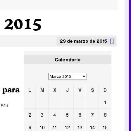
e 2015
29 de marzo de 2015
Calendario
 para
L
M
X
J
V
S
D
1
sney
2
3
4
5
6
7
8
9
10
11
12
13
14
15