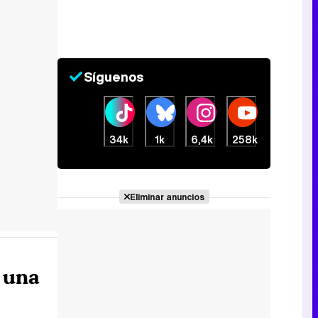
Síguenos
34k
1k
6,4k
258k
Eliminar anuncios
y una