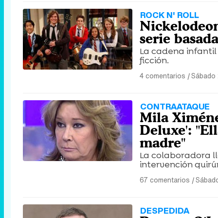
ROCK N' ROLL
Nickelodeon 
serie basada
La cadena infantil
ficción.
4 comentarios
|
Sábado 
CONTRAATAQUE
Mila Ximéne
Deluxe': "El
madre"
La colaboradora l
intervención quirú
67 comentarios
|
Sábado
DESPEDIDA