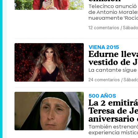
Telecinco anunció 
de Antonio Morales
nuevamente 'Rocío 
12 comentarios
|
Sábado
VIENA 2015
Edurne lleva
vestido de 
La cantante sigue
24 comentarios
|
Sábado
500 AÑOS
La 2 emitir
Teresa de Je
aniversario
También estrenará
experiencia mística