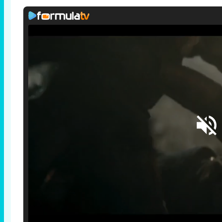
Loaded
:
25.30%
/
Unmute