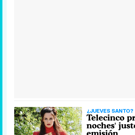
¿JUEVES SANTO?
Telecinco p
noches' jus
emisión