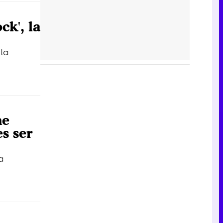
ck', la
 la
me
es ser
a