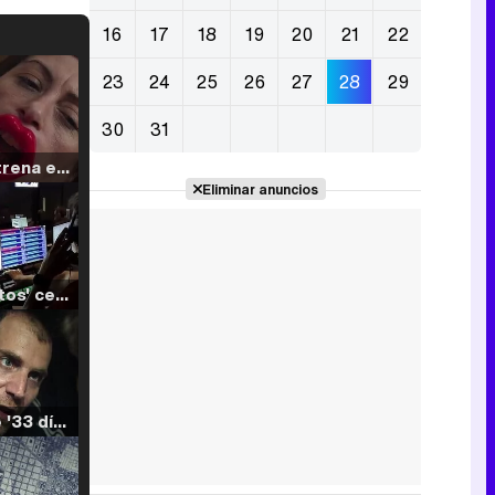
16
17
18
19
20
21
22
23
24
25
26
27
28
29
30
31
Filmin estrena el tráiler de 'Millennial Mal', su nueva comedia universitaria de la mano de Lorena Iglesias
Eliminar anuncios
'120 Minutos' celebra sus 2.000 programas en Telemadrid con un vídeo del día a día en la redacción
Tráiler de '33 días', la nueva serie de Atresplayer con Julián Villagrán y José Manuel Poga