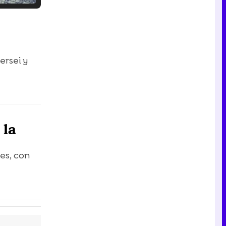
Tráiler en catalán de 'Ravalear', la nueva serie de HBO Max sobre los fondos buitre
ersei y
Tráiler de la tercera temporada de 'The Walking Dead: Dead City' de AMC+
 la
Canción ganadora de Eurovisión 2026: DARA con "Bangaranga" por Bulgaria
es, con