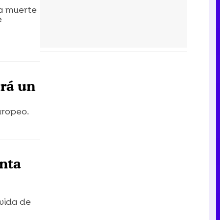
la muerte
e
irá un
uropeo.
anta
vida de