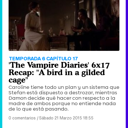
Tráiler de '33 días', la nueva serie de Atresplayer con Julián Villagrán y José Manuel Poga
Tráiler en catalán de 'Ravalear', la nueva serie de HBO Max sobre los fondos buitre
TEMPORADA 6 CAPÍTULO 17
'The Vampire Diaries' 6x17
Recap: "A bird in a gilded
cage"
Caroline tiene todo un plan y un sistema que
Tráiler de la tercera temporada de 'The Walking Dead: Dead City' de AMC+
Stefan está dispuesto a destrozar, mientras
Damon decide qué hacer con respecto a la
madre de ambos porque no entiende nada
de lo que está pasando.
0 comentarios
|
Sábado 21 Marzo 2015 18:55
Canción ganadora de Eurovisión 2026: DARA con "Bangaranga" por Bulgaria