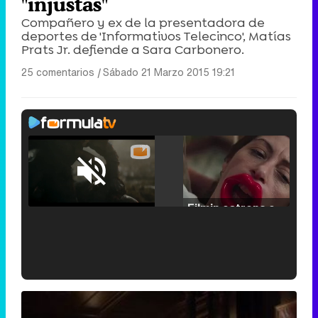
"injustas"
Compañero y ex de la presentadora de
deportes de 'Informativos Telecinco', Matías
Prats Jr. defiende a Sara Carbonero.
25 comentarios
|
Sábado 21 Marzo 2015 19:21
Loaded
:
25.30%
/
Unmute
Filmin estrena el tráiler de 'Millennial Mal', su nueva comedia universitaria de la mano de Lorena Iglesias
'120 Minutos' celebra sus 2.000 programas en Telemadrid con un vídeo del día a día en la redacción