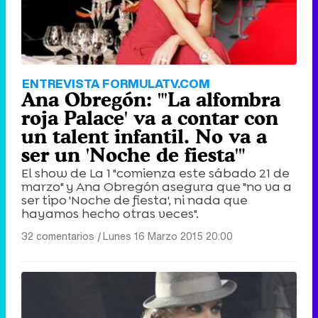
Tráiler en catalán de 'Ravalear', la nueva serie de HBO Max sobre los fondos buitre
ENTREVISTA FORMULATV.COM
Ana Obregón: "'La alfombra
roja Palace' va a contar con
un talent infantil. No va a
ser un 'Noche de fiesta'"
Tráiler de la tercera temporada de 'The Walking Dead: Dead City' de AMC+
El show de La 1 "comienza este sábado 21 de
marzo" y Ana Obregón asegura que "no va a
ser tipo 'Noche de fiesta', ni nada que
hayamos hecho otras veces".
Canción ganadora de Eurovisión 2026: DARA con "Bangaranga" por Bulgaria
32 comentarios
|
Lunes 16 Marzo 2015 20:00