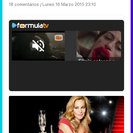
18 comentarios
|
Lunes 16 Marzo 2015 23:10
Loaded
:
25.30%
/
Unmute
Filmin estrena el tráiler de 'Millennial Mal', su nueva comedia universitaria de la mano de Lorena Iglesias
'120 Minutos' celebra sus 2.000 programas en Telemadrid con un vídeo del día a día en la redacción
Tráiler de '33 días', la nueva serie de Atresplayer con Julián Villagrán y José Manuel Poga