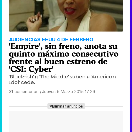
AUDIENCIAS EEUU 4 DE FEBRERO
'Empire', sin freno, anota su
quinto máximo consecutivo
frente al buen estreno de
'CSI: Cyber'
'Black-ish' y 'The Middle' suben y 'American
Idol' cede.
31 comentarios
|
Jueves 5 Marzo 2015 17:29
Eliminar anuncios