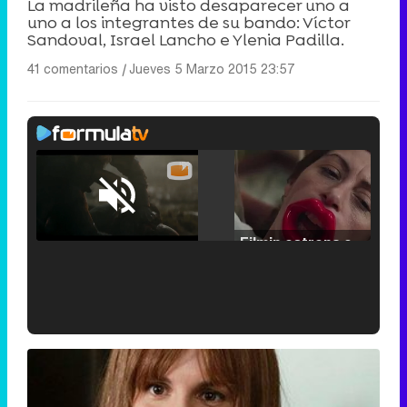
La madrileña ha visto desaparecer uno a
uno a los integrantes de su bando: Víctor
Sandoval, Israel Lancho e Ylenia Padilla.
41 comentarios
|
Jueves 5 Marzo 2015 23:57
Loaded
:
25.30%
/
Unmute
Filmin estrena el tráiler de 'Millennial Mal', su nueva comedia universitaria de la mano de Lorena Iglesias
'120 Minutos' celebra sus 2.000 programas en Telemadrid con un vídeo del día a día en la redacción