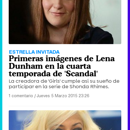
Tráiler de '33 días', la nueva serie de Atresplayer con Julián Villagrán y José Manuel Poga
Tráiler en catalán de 'Ravalear', la nueva serie de HBO Max sobre los fondos buitre
ESTRELLA INVITADA
Primeras imágenes de Lena
Dunham en la cuarta
temporada de 'Scandal'
La creadora de 'Girls' cumple así su sueño de
Tráiler de la tercera temporada de 'The Walking Dead: Dead City' de AMC+
participar en la serie de Shonda Rhimes.
1 comentario
|
Jueves 5 Marzo 2015 23:26
Canción ganadora de Eurovisión 2026: DARA con "Bangaranga" por Bulgaria