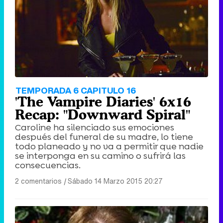
Tráiler de '33 días', la nueva serie de Atresplayer con Julián Villagrán y José Manuel Poga
Tráiler en catalán de 'Ravalear', la nueva serie de HBO Max sobre los fondos buitre
TEMPORADA 6 CAPITULO 16
'The Vampire Diaries' 6x16
Recap: "Downward Spiral"
Caroline ha silenciado sus emociones
después del funeral de su madre, lo tiene
Tráiler de la tercera temporada de 'The Walking Dead: Dead City' de AMC+
todo planeado y no va a permitir que nadie
se interponga en su camino o sufrirá las
consecuencias.
2 comentarios
|
Sábado 14 Marzo 2015 20:27
Canción ganadora de Eurovisión 2026: DARA con "Bangaranga" por Bulgaria