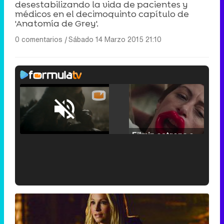
desestabilizando la vida de pacientes y
médicos en el decimoquinto capítulo de
'Anatomía de Grey'.
0 comentarios
|
Sábado 14 Marzo 2015 21:10
Loaded
:
29.30%
/
Unmute
Filmin estrena el tráiler de 'Millennial Mal', su nueva comedia universitaria de la mano de Lorena Iglesias
'120 Minutos' celebra sus 2.000 programas en Telemadrid con un vídeo del día a día en la redacción