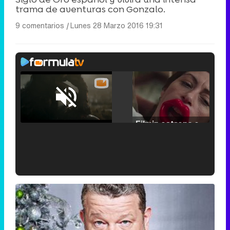
trama de aventuras con Gonzalo.
9 comentarios
|
Lunes 28 Marzo 2016 19:31
Loaded
:
25.30%
/
Unmute
Filmin estrena el tráiler de 'Millennial Mal', su nueva comedia universitaria de la mano de Lorena Iglesias
'120 Minutos' celebra sus 2.000 programas en Telemadrid con un vídeo del día a día en la redacción