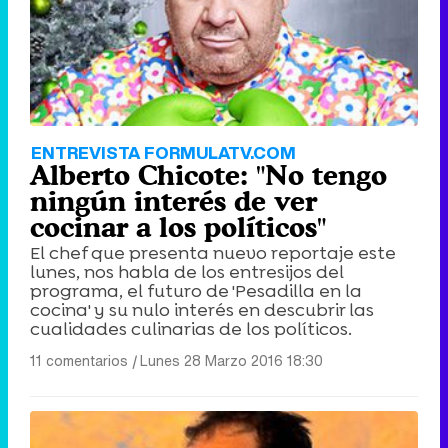
Tráiler de '33 días', la nueva serie de Atresplayer con Julián Villagrán y José Manuel Poga
Tráiler en catalán de 'Ravalear', la nueva serie de HBO Max sobre los fondos buitre
ENTREVISTA FORMULATV.COM
Alberto Chicote: "No tengo
ningún interés de ver
cocinar a los políticos"
El chef que presenta nuevo reportaje este
Tráiler de la tercera temporada de 'The Walking Dead: Dead City' de AMC+
lunes, nos habla de los entresijos del
programa, el futuro de 'Pesadilla en la
cocina' y su nulo interés en descubrir las
cualidades culinarias de los políticos.
11 comentarios
|
Lunes 28 Marzo 2016 18:30
Canción ganadora de Eurovisión 2026: DARA con "Bangaranga" por Bulgaria