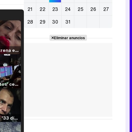
21
22
23
24
25
26
27
28
29
30
31
Eliminar anuncios
Filmin estrena el tráiler de 'Millennial Mal', su nueva comedia universitaria de la mano de Lorena Iglesias
'120 Minutos' celebra sus 2.000 programas en Telemadrid con un vídeo del día a día en la redacción
Tráiler de '33 días', la nueva serie de Atresplayer con Julián Villagrán y José Manuel Poga