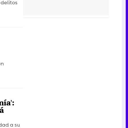
 delitos
on
ía':
á
idad a su