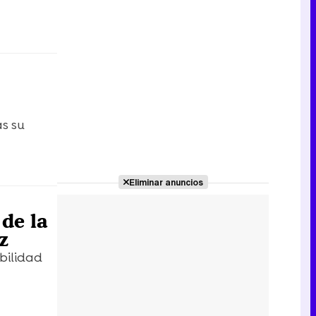
as su
Eliminar anuncios
de la
z
bilidad