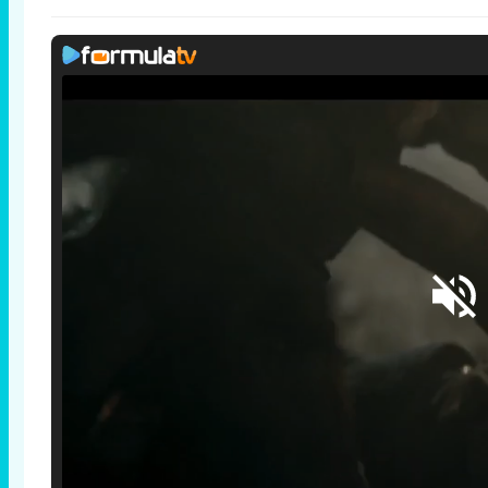
Loaded
:
25.30%