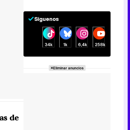
Síguenos
34k
1k
6,4k
258k
Eliminar anuncios
as de