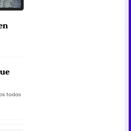
Tráiler en catalán de 'Ravalear', la nueva serie de HBO Max sobre los fondos buitre
en
Tráiler de la tercera temporada de 'The Walking Dead: Dead City' de AMC+
gue
Canción ganadora de Eurovisión 2026: DARA con "Bangaranga" por Bulgaria
os todas