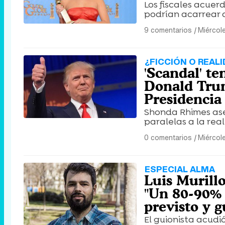
Los fiscales acuer
podrían acarrear c
9 comentarios
|
Miércol
¿FICCIÓN O REAL
'Scandal' te
Donald Trum
Presidencia
Shonda Rhimes ase
paralelas a la real
0 comentarios
|
Miércol
ESPECIAL ALMA
Luis Murillo
"Un 80-90% 
previsto y 
El guionista acudi