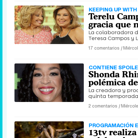
KEEPING UP WITH
Terelu Camp
gracia que 
La colaboradora d
Teresa Campos y La
17 comentarios
|
Miérco
CONTIENE SPOIL
Shonda Rhim
polémica de
La creadora y prod
quinta temporada
2 comentarios
|
Miércol
PROGRAMACIÓN E
13tv realiza