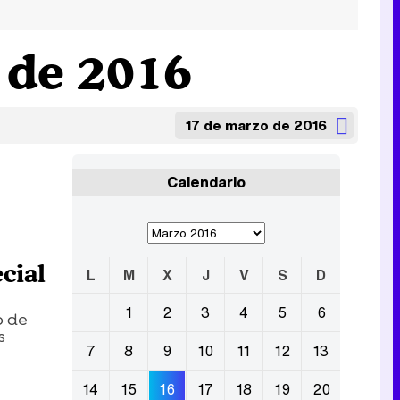
 de 2016
17 de marzo de 2016
Calendario
cial
L
M
X
J
V
S
D
1
2
3
4
5
6
o de
s
7
8
9
10
11
12
13
14
15
16
17
18
19
20