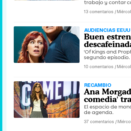
trabajo y contar c
13 comentarios
|
Miérco
AUDIENCIAS EEUU
Buen estren
descafeinad
'Of Kings and Prop
segundo episodio.
10 comentarios
|
Miérco
RECAMBIO
Ana Morgade
comedia' tr
El espacio de mon
de agenda.
37 comentarios
|
Miérco