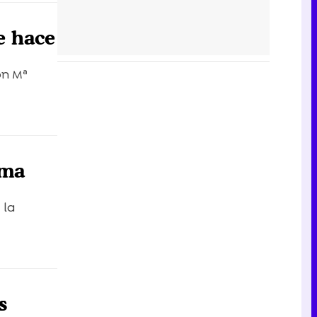
e hace
on Mª
ima
 la
s