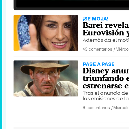
/
Unmute
¡SE MOJA!
Barei revel
Eurovisión y
Además da el motiv
43 comentarios
|
Miérco
PASE A PASE
Disney anunc
triunfando 
estrenarse 
Tras el anuncio d
las emisiones de la
8 comentarios
|
Miércol