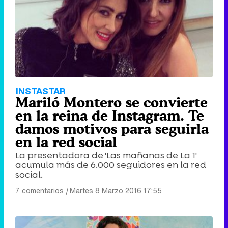
Tráiler de '33 días', la nueva serie de Atresplayer con Julián Villagrán y José Manuel Poga
Tráiler en catalán de 'Ravalear', la nueva serie de HBO Max sobre los fondos buitre
INSTASTAR
Mariló Montero se convierte
en la reina de Instagram. Te
damos motivos para seguirla
en la red social
Tráiler de la tercera temporada de 'The Walking Dead: Dead City' de AMC+
La presentadora de 'Las mañanas de La 1'
acumula más de 6.000 seguidores en la red
social.
7 comentarios
|
Martes 8 Marzo 2016 17:55
Canción ganadora de Eurovisión 2026: DARA con "Bangaranga" por Bulgaria