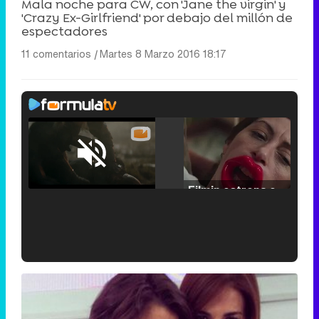
Mala noche para CW, con 'Jane the virgin' y
'Crazy Ex-Girlfriend' por debajo del millón de
espectadores
11 comentarios
|
Martes 8 Marzo 2016 18:17
Loaded
:
25.30%
/
Unmute
Filmin estrena el tráiler de 'Millennial Mal', su nueva comedia universitaria de la mano de Lorena Iglesias
'120 Minutos' celebra sus 2.000 programas en Telemadrid con un vídeo del día a día en la redacción